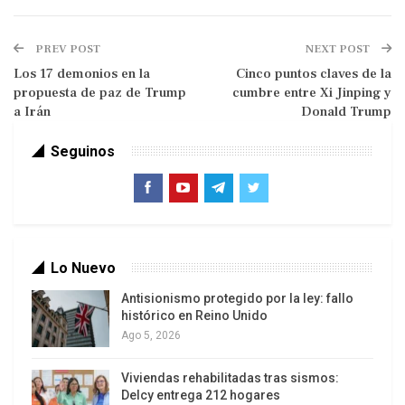
Basado en nuevas encuestas a trabajadores,
PREV POST
NEXT POST
análisis de vacantes en línea, datos institucionales
Los 17 demonios en la
Cinco puntos claves de la
y una revisión de 174 estudios sobre lo que
propuesta de paz de Trump
cumbre entre Xi Jinping y
funciona en materia de formación, el
a Irán
Donald Trump
informe
Aprendizaje permane
n
te y competencias
Seguinos
para el futuro
advierte que, sin una mayor
inversión en sistemas de aprendizaje inclusivos,
estas transformaciones corren el riesgo de
ampliar las desigualdades entre países y dentro
de ellos.
Lo Nuevo
Antisionismo protegido por la ley: fallo
histórico en Reino Unido
Ago 5, 2026
Viviendas rehabilitadas tras sismos:
Delcy entrega 212 hogares