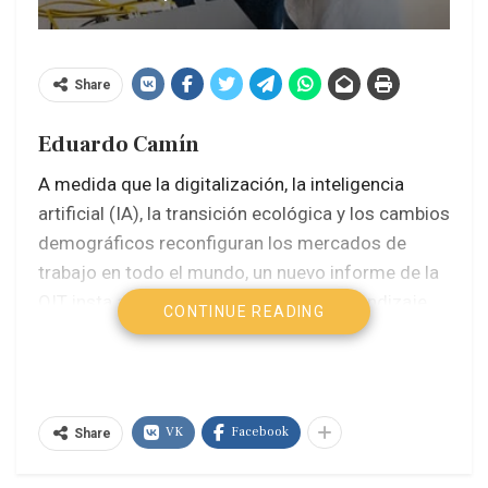
Share
Eduardo Camín
A medida que la digitalización, la inteligencia
artificial (IA), la transición ecológica y los cambios
demográficos reconfiguran los mercados de
trabajo en todo el mundo, un nuevo informe de la
OIT insta a los gobiernos a situar el aprendizaje
CONTINUE READING
permanente como un pilar central de la política
económica y social.
En buen romance los
expertos de la OIT, sostienen que sin sistemas de
aprendizaje permanente sólidos e inclusivos, las
VK
Facebook
Share
transformaciones digital, verde y demográfica
corren el riesgo de profundizar la desigualdad.