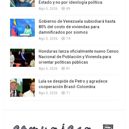
Estado y no por ideología política
Cambios en competencias y mayores
Ago 5, 2026
89
desigualdades entre países
Gobierno de Venezuela subsidiará hasta
El informe destaca que “los cambios profundos
80% del costo de viviendas para
damnificados por sismos
que está experimentando el mundo del trabajo
Ago 5, 2026
74
tienen importantes implicaciones para las
necesidades de competencias. Las tecnologías
Honduras lanza oficialmente nuevo Censo
digitales, incluida la IA, están cambiando la forma
Nacional de Población y Vivienda para
orientar políticas públicas
en que se realiza el trabajo, mientras que la
Ago 5, 2026
81
transición hacia economías ambientalmente
sostenibles está transformando los sistemas de
Lula se despide de Petro y agradece
cooperación Brasil-Colombia
producción y los empleos.” Sin olvidar que, al
Ago 5, 2026
71
mismo tiempo, el envejecimiento de la población
en muchas regiones está generando mayores
demandas sobre los trabajadores de mayor edad
y aumentando las necesidades de cuidados.