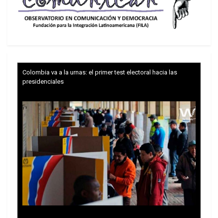
El senador Flavio Bolsonaro (izquierda) con su
hermano Eduardo Bolsonaro (de barba), quien fue
destituido por ausencia, con el presidente del
Senado, David Alcolumbre. La extrema derecha
pretende elegir muchos senadores para poder
inhabilitar a los jueces del Supremo Tribunal Federal,
que condenó los políticos y militares que intentaron
Colombia va a la urnas: el primer test electoral hacia las
un golpe de Estado en 2022, incluido el expresidente
Jair Bolsonaro.
presidenciales
Mujeres líderes descontentas
La ruptura tiene como efecto que ella no prestará
su apoyo al candidato presidencial, su hijastro. Y
las encuestas apuntan que, para los derechistas,
sería muy importante ese respaldo.
La respuesta de los bolsonaristas fueron ráfagas
de acusaciones y palabrotas por las redes
sociales contra Michele Bolsonaro y su gran