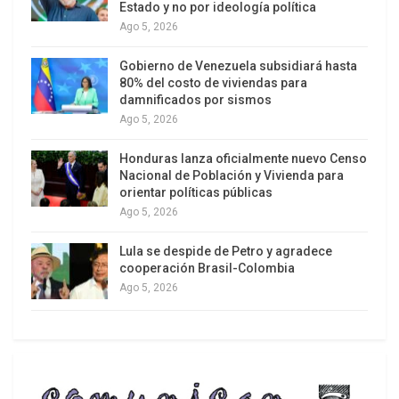
Estado y no por ideología política
por Flavio Bolsonaro, quien habría dicho que ella
Ago 5, 2026
“no entiende nada de política” y debería
“quedarse fuera de las decisiones del partido”.
Gobierno de Venezuela subsidiará hasta
80% del costo de viviendas para
damnificados por sismos
La hostilidad estalló por discrepancias en relación
Ago 5, 2026
a candidatos a gobernador y senadores en el
nororiental estado de Ceará. Ella se opuso al
Honduras lanza oficialmente nuevo Censo
apoyo del PL a políticos que en el pasado fueron
Nacional de Población y Vivienda para
orientar políticas públicas
enemigos de Bolsonaro. “No canjearé valores por
Ago 5, 2026
pragmatismo político oportunista”, arguyó.
Lula se despide de Petro y agradece
cooperación Brasil-Colombia
Ago 5, 2026