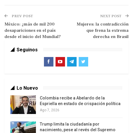
contenta y satisfecha».
PREV POST
NEXT POST
Apenas llegado a la capital turca, donde le
México: ¿más de mil 200
Mujeres: la contradicción
recibieron con grandes honores y calles desiertas
desapariciones en el país
que frena la extrema
para facilitar el paso de su vistosa comitiva, el
desde el inicio del Mundial?
derecha en Brasil
jefe de la Casa Blanca ha renovado sus críticas a
Seguinos
los aliados europeos y a la propia Europa y su
supuesta decadencia. Los aliados europeos y
Canadá contienen la respiración con temor a que
el volátil presidente estadounidense haga saltar
por los aires la diplomacia y convierta la crucial
Lo Nuevo
cita —cuidadosamente coreografiada y
Colombia recibe a Abelardo de la
conscientemente corta para evitar los choques—
Espriella en estado de crispación política
en un carrusel de acusaciones a la OTAN.
Ago 7, 2026
Trump limita la ciudadanía por
“Hemos invertido billones de dólares en la OTAN.
nacimiento, pese al revés del Supremo