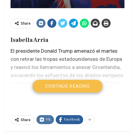
Share
Isabella Arria
El presidente Donald Trump amenazó el martes
con retirar las tropas estadounidenses de Europa
y reavivó los llamamientos a anexar Groenlandia,
socavando los esfuerzos de los aliados europeos
por apaciguarlo durante una cumbre de la OTAN
CONTINUE READING
en Turquía.
Apurados por el magnate
estadounidense, l
os líderes de la
OTAN
anunciaron acuerdos de armas llamativos
,
prometieron aumentar el gasto en defensa y
VK
Facebook
Share
dieron señales de reconciliación con Irán, en gran
medida con el fin de mantener a «una persona