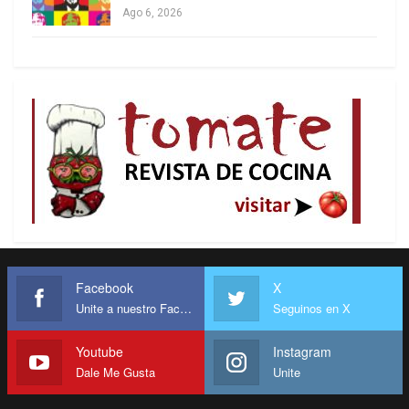
Ago 6, 2026
Nosotros, agregó, “buscamos una buena relación
con Estados Unidos por el bien de ambos pueblos
y ambas naciones, pero eso no quiere decir que
bajemos la cabeza, que nos vamos a subordinar,
ni que vamos a aceptar cualquier cosa que ellos
digan. Por eso es muy relevante que se sepa que
hay dos versiones de un hecho en México con una
Facebook
X
o varias agencias”.
Unite a nuestro Facebook
Seguinos en X
Sheinbaum resaltó que su gobierno “no hace
Youtube
Instagram
acuerdos con ninguna organización de la
Dale Me Gusta
Unite
delincuencia”, como “sí hubo una relación del