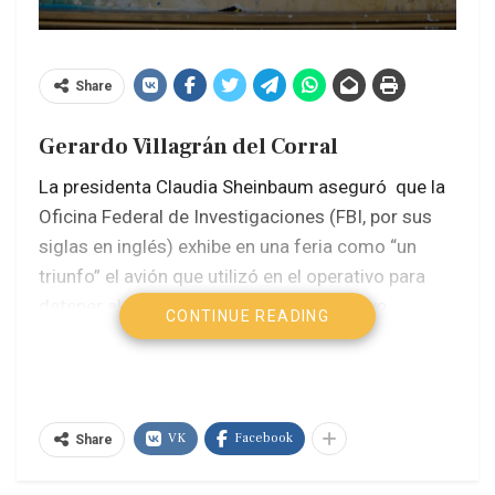
Share
Gerardo Villagrán del Corral
La presidenta Claudia Sheinbaum aseguró que la
Oficina Federal de Investigaciones (FBI, por sus
siglas en inglés) exhibe en una feria como “un
triunfo” el avión que utilizó en el operativo para
detener al narcotraficante Ismael
El Mayo
CONTINUE READING
Zambada, por lo que “todo parece indicar que el
embajador Ken Salazar mintió” al gobierno de
México al decir que no participaron agentes
estadounidenses en esa acción.
VK
Facebook
Share
El consulado en Nuevo México ya constató