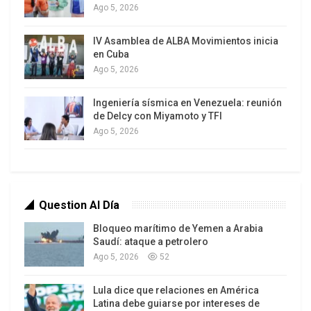
Ago 5, 2026
IV Asamblea de ALBA Movimientos inicia
en Cuba
La propuesta de De la Espriella busca, según
Ago 5, 2026
indicó el mandatario entrante, articular esfuerzos
entre autoridades locales de Bogotá, Medellín,
Ingeniería sísmica en Venezuela: reunión
de Delcy con Miyamoto y TFI
Cali, Barranquilla y Bucaramanga, con el objetivo
Ago 5, 2026
de responder a la creciente preocupación por la
criminalidad urbana.
Tiempos difíciles se ciernen sobre las
colombianas y colombianos tras los anuncios
Question Al Día
hechos por el nuevo mandatario en materia
Bloqueo marítimo de Yemen a Arabia
económica y seguridad, dos variables que
Saudí: ataque a petrolero
Ago 5, 2026
52
concentran la atención de la opinión en el país.
Lula dice que relaciones en América
La iniciativa del mandatario electo De la Espriella
Latina debe guiarse por intereses de