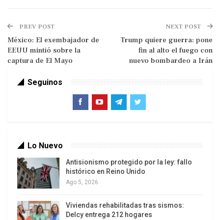
guardado nada para descalificar al
actual presidente, el izquierdista Gustavo
PREV POST
NEXT POST
Petro: “es el gobierno más corrupto de la
México: El exembajador de
Trump quiere guerra: pone
historia”, obviamente sin aportar prueba
EEUU mintió sobre la
fin al alto el fuego con
alguna.
captura de El Mayo
nuevo bombardeo a Irán
Mientras asume la presidencia el 7 de agosto,
Seguinos
optó por usar las redes sociales para
desprestigiar los logros y reformas sociales del
gobierno de izquierda liderado por Petro, amén de
amenazar a su oponente Iván Cepeda, quien
convocó al pueblo a ejercer “la desobediencia civil
Lo Nuevo
pacífica para defender los avances del país”.
Antisionismo protegido por la ley: fallo
histórico en Reino Unido
Ago 5, 2026
Viviendas rehabilitadas tras sismos:
Delcy entrega 212 hogares