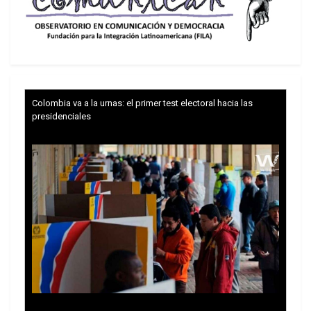
agresivo Ejército estadounidense para
invadir la soberanía y el territorio de Irán
será el objetivo legítimo de las Fuerzas
Armadas», advirtió, en una acusación
contra países de la región que permiten
Colombia va a la urnas: el primer test electoral hacia las
a las tropas de Estados Unidos operar
presidenciales
en su territorio para lanzar sus
ofensivas que se producenmientras los
iraníes participan de los funerales del
líder Alí Jamenei, asesinado en un
ataque conjunto de EEUU e Israel a fines
de febrero.
Mohammad Bagher Ghalibaf