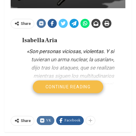
Share
Isabella Aria
«Son personas viciosas, violentas. Y si
tuvieran un arma nuclear, la usarían»,
dijo tras los ataques, que se realizan
mientras siguen los multitudinarios
funerales de Alí Jamenei.
CONTINUE READING
El presidente de Estados Unidos, Donald
Trump, dio por acabado el alto el fuego
y el memorando de entendimiento con
Irán, a cuyos dirigentes calificó de
VK
Facebook
Share
«escoria» y «gente enferma», en un
exabrupto lanzado este miércoles ante