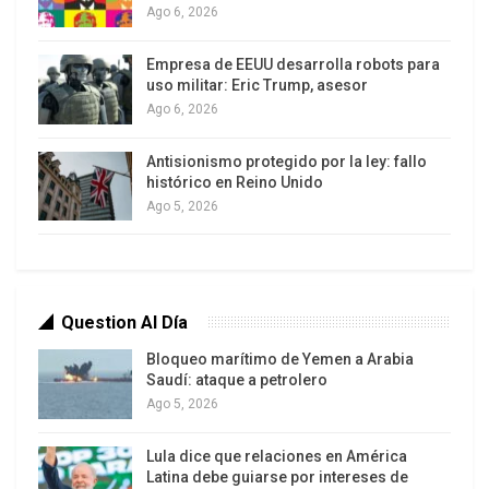
Trump ante la prensa, junto con el
Ago 6, 2026
secretario general de la OTAN, Mark
Rutte, al inicio de la segunda jornada de
Empresa de EEUU desarrolla robots para
uso militar: Eric Trump, asesor
la cumbre de líderes de la Alianza en
Ago 6, 2026
Ankara.
Antisionismo protegido por la ley: fallo
La Guardia Revolucionaria confirmó la
histórico en Reino Unido
muerte de uno de sus integrantes a
Ago 5, 2026
causa de los ataques estadounidenses
contra la provincia de Juzestán, situada
en el suroeste del país. La Tercera
Región Marítima indicó en un breve
Question Al Día
comunicado que uno de sus integrantes
Bloqueo marítimo de Yemen a Arabia
«ha caído mártir cuando hacía frente a
Saudí: ataque a petrolero
drones enemigos» en Bandar Mashahr,
Ago 5, 2026
según difundió la cadena de televisión
Lula dice que relaciones en América
pública iraní, IRIB.
Latina debe guiarse por intereses de