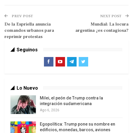
la prensa tras los bombardeos
estadounidenses contra el país de
PREV POST
NEXT POST
Oriente Próximo. En Ankara dijo que Irán
De la Espriella anuncia
Mundial: La locura
«es basura».
comandos urbanos para
argentina ¿es contagiosa?
reprimir protestas
Seguinos
Lo Nuevo
«Para mí se ha acabado. No quiero
Milei, el peón de Trump contra la
negociar con ellos, porque son basura.
integración sudamericana
Son gente enferma, dirigida por gente
Ago 6, 2026
enferma, mala, violenta. Si tuvieran un
Egopolítica: Trump pone su nombre en
arma nuclear, lo usarían», aseguró
edificios, monedas, barcos, aviones