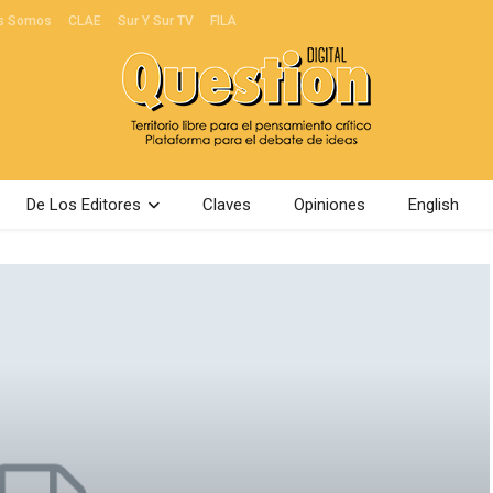
s Somos
CLAE
Sur Y Sur TV
FILA
De Los Editores
Claves
Opiniones
English