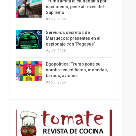
Trump limita la ciudadanía por
nacimiento, pese al revés del
Supremo
Ago 7, 2026
Los latinos le van dando la espalda a Trump
Servicios secretos de
Marruecos: presentes en el
espionaje con ‘Pegasus’
Ago 7, 2026
Egopolítica: Trump pone su
nombre en edificios, monedas,
barcos, aviones
Ago 6, 2026