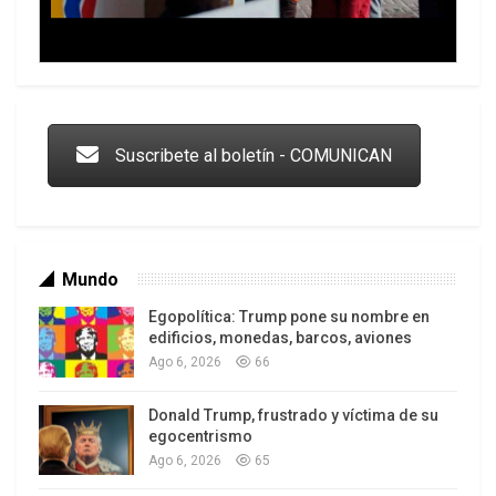
Trump y las drogas: la viga en los propios ojos
Suscribete al boletín - COMUNICAN
Mundo
Egopolítica: Trump pone su nombre en
edificios, monedas, barcos, aviones
Ago 6, 2026
66
Donald Trump, frustrado y víctima de su
Los latinos le van dando la espalda a Trump
egocentrismo
Ago 6, 2026
65