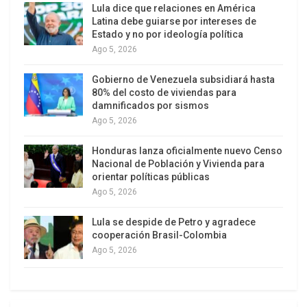
Lula dice que relaciones en América
15.834 millones de galones de agua tóxica,
Latina debe guiarse por intereses de
altamente cancerígena.
Estado y no por ideología política
Ago 5, 2026
Además, en ese lapso se quemaron 235.000
Gobierno de Venezuela subsidiará hasta
millones de pies cúbicos de gas al aire libre. El
80% del costo de viviendas para
presidente Rafael Correa difundió que ese
damnificados por sismos
desastre supera 85 veces al derrame de British
Ago 5, 2026
Petroleum en el Golfo de México y 18 veces al
Honduras lanza oficialmente nuevo Censo
desastre de Exxon Valdez, en las costas de
Nacional de Población y Vivienda para
Alaska.
orientar políticas públicas
Ago 5, 2026
Lula se despide de Petro y agradece
cooperación Brasil-Colombia
Ago 5, 2026