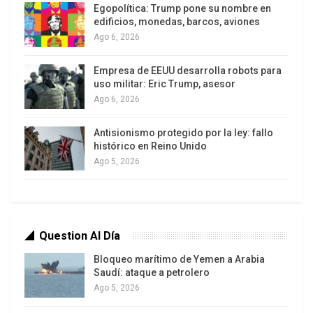
regulados en el ordenamiento jurídico nacional,
Egopolítica: Trump pone su nombre en
edificios, monedas, barcos, aviones
no procede las disculpas públicas y por
Ago 6, 2026
consiguiente la condena al pago por este
concepto», reza el documento.
Empresa de EEUU desarrolla robots para
uso militar: Eric Trump, asesor
Durante 26 años, entre 1964 y 1990, Chevron-
Ago 6, 2026
Texaco explotó el crudo en lo que actualmente
Antisionismo protegido por la ley: fallo
son las provincias de Sucumbíos y Orellana. Tras
histórico en Reino Unido
su salida del país, la empresa dejó en aquella zona
Ago 5, 2026
daños ambientales que han sido denunciados por
las comunidades que habitan en la región.
La transnacional estadounidense causó estragos
Question Al Día
en el ecosistema amazónico al vertir 680.000
barriles de crudo a los ríos, flora y fauna.
Bloqueo marítimo de Yemen a Arabia
Saudí: ataque a petrolero
Ago 5, 2026
El propio representante legal de Texaco, Rodrigo
Pérez Pallares, admitió que su compañía vertió