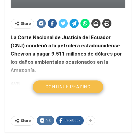
Share
La Corte Nacional de Justicia del Ecuador
(CNJ) condenó a la petrolera estadounidense
Chevron a pagar 9.511 millones de dólares por
los daños ambientales ocasionados en la
Amazonía.
AVN
CONTINUE READING
La sentencia ratifica el fallo emitido por la Corte
de Sucumbíos aunque redujo el monto a pagar
por parte de la petrolera a los ciudadanos
VK
Facebook
afectados por la contaminación ambiental que,
Share
según peritos internacionales, Chevron dejó en la