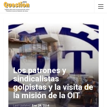
Los patrones y
sindicalistas
golpistas y la visita de
la misión de la OIT
Last Updated
Ene 28, 2014