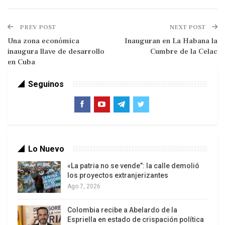
PREV POST
NEXT POST
Una zona económica
Inauguran en La Habana la
Por más que se trate de una visita rutinaria y
inaugura llave de desarrollo
Cumbre de la Celac
en Cuba
acordada con el gobierno (la quinta en los últimos
años), la Federación de Cámaras y Asociaciones
Seguinos
de Comercio y Producción de Venezuela
(Fedecámaras) y la oposición al proceso
bolivariano pretenden dar una connotación
política a la visita para incentivar sus acciones de
descrédito hacia el gobierno. No es raro: es una
Lo Nuevo
práctica habitual de la derecha, esa de utilizar a
«La patria no se vende”: la calle demolió
los organismos internacionales a su antojo para
los proyectos extranjerizantes
deslegitimar a los gobiernos progresistas. Y a
Ago 7, 2026
este coro se suman los medios de comunicación
Colombia recibe a Abelardo de la
y desestabilización.
Espriella en estado de crispación política