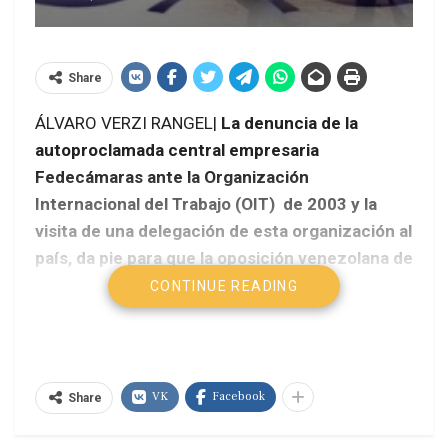
Share
ÁLVARO VERZI RANGEL|
La denuncia de la
autoproclamada central empresaria
Fedecámaras ante la Organización
Internacional del Trabajo (OIT) de 2003 y la
visita de una delegación de esta organización al
país, da pie para que la oposición venezolana de
continuidad a las acciones de guerra sucia
CONTINUE READING
contra el gobierno bolivariano, que iniciaron 15
años atrás, en 1999, ante esta organización.
VK
Facebook
Share