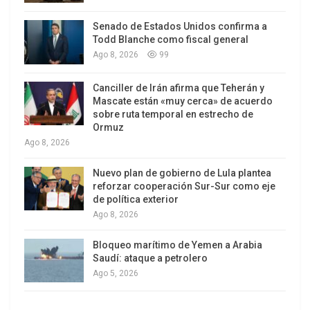
lingüísticos de los dos troncos poblacionales
Senado de Estados Unidos confirma a
principales de nuestra nación: los descendientes
Todd Blanche como fiscal general
de indígenas y los descendientes de inmigrantes,
Ago 8, 2026
99
ambos con sus increíbles mestizajes.
Canciller de Irán afirma que Teherán y
La diferencia esencial es que, mientras las
Mascate están «muy cerca» de acuerdo
sobre ruta temporal en estrecho de
lenguas europeas son legitimadas, a las
Ormuz
originarias se las silencia o ignora.
Ago 8, 2026
Algunos docentes abordan el tema de la
Nuevo plan de gobierno de Lula plantea
interculturalidad, ante las dificultades de
reforzar cooperación Sur-Sur como eje
de política exterior
aprendizaje de chicos cuya lengua materna no es
Ago 8, 2026
el castellano y, con esa perspectiva, se crearon
escuelas donde los conocimientos son
Bloqueo marítimo de Yemen a Arabia
Saudí: ataque a petrolero
traducidos.
Ago 5, 2026
Experiencias limitadas, aunque promisorias: en
1996 una escuela primaria del Impenetrable en