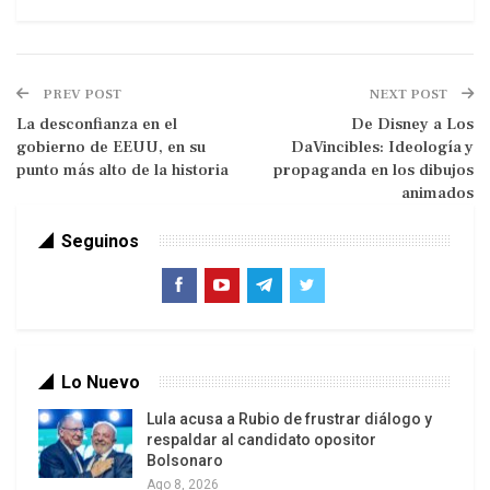
PREV POST
NEXT POST
La desconfianza en el
De Disney a Los
gobierno de EEUU, en su
DaVincibles: Ideología y
punto más alto de la historia
propaganda en los dibujos
animados
Seguinos
La conquista española y portuguesa de América
Latina impuso sus dos lenguas a sangre y fuego,
en una acción genocida y depredadora que
Lo Nuevo
durante el primer siglo aniquiló al 80% de los
Lula acusa a Rubio de frustrar diálogo y
habitantes originarios, destruyendo además sus
respaldar al candidato opositor
patrimonios culturales.
Bolsonaro
Ago 8, 2026