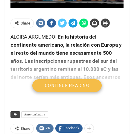
Share
ALCIRA ARGUMEDO|
En la historia del
continente americano, la relación con Europa y
el resto del mundo tiene escasamente 500
años. Las inscripciones rupestres del sur del
territorio argentino remiten al 10.000 aC y las
del norte serían más antiguas. Esos ancestros
de nuestros compatriotas -pertenecientes a
CONTINUE READING
las actuales comunidades indígenas o a los
descendientes de múltiples mestizajes- tenían
el don de la palabra; poseían una lengua que los
America Latina
identificaba y, con cambios adaptativos a
través de los siglos, muchas de ellas hoy están
VK
Facebook
Share
vigentes.