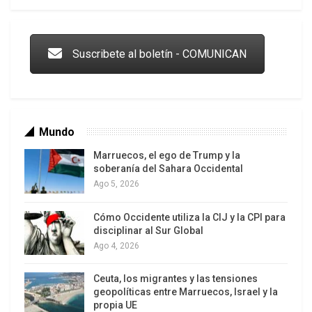
quintas partes de la población vieron su
Trump y las drogas: la viga en los propios ojos
porcentaje del ingreso nacional reducirse entre
dos y tres puntos durante este periodo.
Suscribete al boletín - COMUNICAN
Mundo
Marruecos, el ego de Trump y la
soberanía del Sahara Occidental
Ago 5, 2026
Cómo Occidente utiliza la CIJ y la CPI para
Los latinos le van dando la espalda a Trump
disciplinar al Sur Global
Ago 4, 2026
Ceuta, los migrantes y las tensiones
geopolíticas entre Marruecos, Israel y la
propia UE