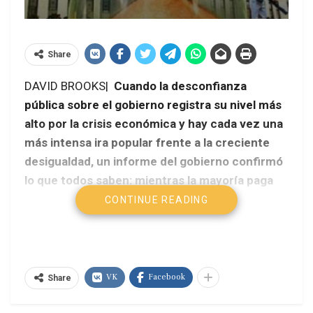
Share
DAVID BROOKS|
Cuando la desconfianza
pública sobre el gobierno registra su nivel más
alto por la crisis económica y hay cada vez una
más intensa ira popular frente a la creciente
desigualdad, un informe del gobierno confirmó
lo que todos saben: mientras la mayoría paga
los costos de esta crisis los ricos se hicieron
CONTINUE READING
mucho más ricos en las últimas tres
décadas.La preocupación generalizada sobre la
economía y el empleo continúa dominando el
debate político en este país y una nueva
VK
Facebook
Share
encuesta del New York Times y CBS News
registra que dos tercios del público opina que