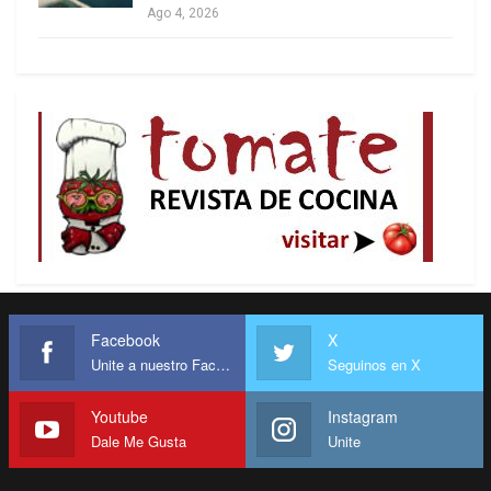
Ago 4, 2026
Facebook
X
Unite a nuestro Facebook
Seguinos en X
Youtube
Instagram
Dale Me Gusta
Unite