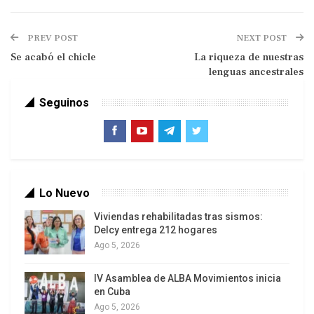
la riqueza debería ser distribuida de manera
más justa en este país, y la mayoría favorece
PREV POST
NEXT POST
incrementar los impuestos a los millonarios.
La
Se acabó el chicle
La riqueza de nuestras
lenguas ancestrales
Jornada
Seguinos
Lo Nuevo
Viviendas rehabilitadas tras sismos:
Delcy entrega 212 hogares
Ago 5, 2026
IV Asamblea de ALBA Movimientos inicia
en Cuba
Ago 5, 2026