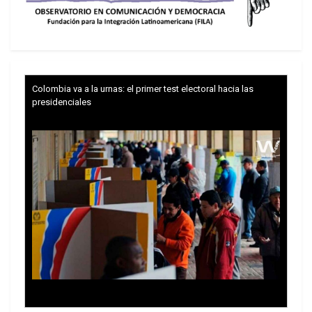
de la población se incrementó 18 por ciento, y
para los que están en medio de la escala salarial
(tres quintas partes de la población) el incremento
en ese mismo periodo fue poco menos de 40 por
ciento.
Colombia va a la urnas: el primer test electoral hacia las
presidenciales
El 20 por ciento más rico de la población recibió
53 por ciento del total del ingreso nacional de los
hogares en 2007 (era 43 por ciento en 1979), lo
cual implica que el ingreso del 20 por ciento mas
próspero es mayor que el total que recibe el 80
por ciento de la población.
Mientras tanto, el 20 por ciento de la población, el
segmento más pobre, solamente obtuvo 5 por
ciento del ingreso nacional total en 2007, menos
que el 7 por ciento que captaba en 1979. Tres