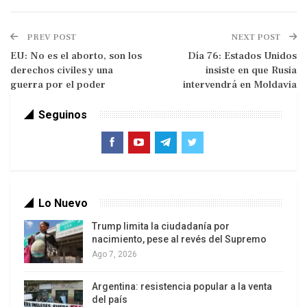
¡Les felicito por el Día de la Gran Victoria!
PREV POST
NEXT POST
La defensa de la patria, cuando se decidía su
EU: No es el aborto, son los
Día 76: Estados Unidos
destino, siempre ha sido sagrada. Con el
derechos civiles y una
insiste en que Rusia
guerra por el poder
intervendrá en Moldavia
sentimiento de genuino patriotismo, las milicias
de Minin y Pozharski luchaban por la patria, iban al
Seguinos
ataque en el campo de Borodinó, se enfrentaban
al enemigo en las afueras de Moscú y Leningrado,
Kiev y Minsk, Stalingrado y Kursk, Sebastópol y
Járkov.
Lo Nuevo
Trump limita la ciudadanía por
nacimiento, pese al revés del Supremo
Ago 7, 2026
Argentina: resistencia popular a la venta
del país