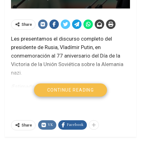
Share
Les presentamos el discurso completo del
presidente de Rusia, Vladímir Putin, en
conmemoración al 77 aniversario del Día de la
Victoria de la Unión Soviética sobre la Alemania
nazi.
¡Estimados ciudadanos de Rusia!
CONTINUE READING
¡Queridos veteranos!
¡Camaradas soldados y marinos, sargentos y
suboficiales, alféreces y tenientes!
VK
Facebook
Share
¡Camaradas oficiales, generales y almirantes!