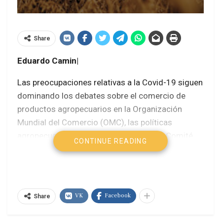
Share
Eduardo Camin|
Las preocupaciones relativas a la Covid-19 siguen
dominando los debates sobre el comercio de
productos agropecuarios en la Organización
Mundial del Comercio (OMC), las políticas
agropecuarias han marcado la labor del Comité
CONTINUE READING
de Agricultura que en su reunión de fines de
marzo analizó 30 nuevas políticas de apoyo a la
agricultura y relacionadas con el comercio
adoptadas por los países miembros .
VK
Facebook
Share
El Comité volvió a abordar 32 cuestiones