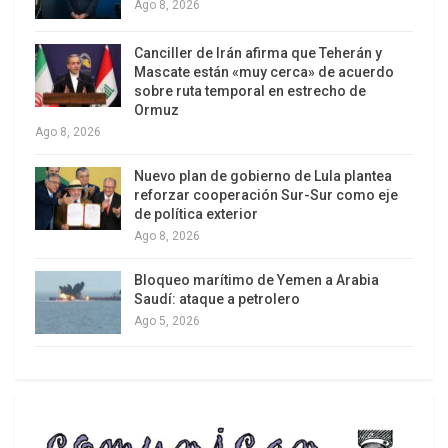
las promesas sobre el beneficio universal que
Ago 8, 2026
derivaría de la completa liberalización de la
Canciller de Irán afirma que Teherán y
economía.
Mascate están «muy cerca» de acuerdo
sobre ruta temporal en estrecho de
Informes nuevos o actualizados sobre las
Ormuz
medidas en el sector agrícola:
Ago 8, 2026
Nuevo plan de gobierno de Lula plantea
reforzar cooperación Sur-Sur como eje
de política exterior
Ago 8, 2026
Bloqueo marítimo de Yemen a Arabia
Saudí: ataque a petrolero
Ago 5, 2026
El Salvador (G/AG/GEN/163/Add.1), la Unión
Europea (G/AG/GEN/159/Add 4), Israel
(G/AG/GEN/160/Add.1), Japón
(G/AG/GEN/166/Rev.1) y Sudáfrica
(G/AG/GEN/180). Los informes ad hoc de los