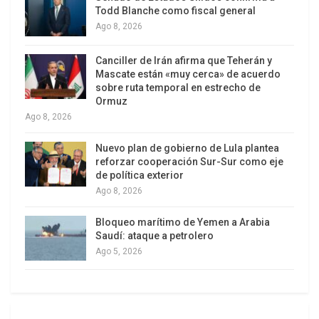
Todd Blanche como fiscal general
«Lo que existió en Brasil no fue una amnistía, la
Ago 8, 2026
Corte Interamericana de Derechos Humanos dijo
que lo que hubo fue una autoamnistía y las
Canciller de Irán afirma que Teherán y
autoamnistías no son aceptables», declaró el
Mascate están «muy cerca» de acuerdo
sobre ruta temporal en estrecho de
coordinador de la Comisión, el diplomático Paulo
Ormuz
Sergio Pinheiro.
Ago 8, 2026
Hasta el momento no hubo una posición oficial de
Nuevo plan de gobierno de Lula plantea
la Comisión sobre la Ley de Amnistía, promulgada
reforzar cooperación Sur-Sur como eje
de política exterior
por el dictador Joao Baptista Figueireido, que
Ago 8, 2026
antes de ser promovido a presidente por los
militares fue jefe de los servicios de inteligencia,
Bloqueo marítimo de Yemen a Arabia
Saudí: ataque a petrolero
acusados de graves violaciones de los derechos
Ago 5, 2026
humanos.
Una fuente de la Comisión comentó a Ansa que
se formó un «consenso en los miembros» sobre