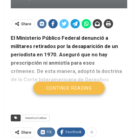
Share
El Ministerio Público Federal denunció a
militares retirados por la desaparición de un
periodista en 1970. Aseguró que no hay
prescripción ni anmistía para esos
crímenes. De esta manera, adoptó la doctrina
de la Corte Interamericana de Derechos
Humanos (Corte IDH) que desconoce la ley de
CONTINUE READING
Amnistía en vigencia en el país, a la que la
Comisión de la Verdad pretende cambiar.
Télam
America Latina
«No hay prescripción o amnistía para este tipo de
VK
Facebook
Share