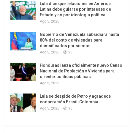
Lula dice que relaciones en América
Recordar que dicha Ley disponía que quedaban
Latina debe guiarse por intereses de
amnistiados todos los actos de intencionalidad
Estado y no por ideología política
política así como los delitos y faltas tipificados en
Ago 5, 2026
las leyes franquistas que pudieran haber
Gobierno de Venezuela subsidiará hasta
cometido sus opositores, pero no entraba a
80% del costo de viviendas para
valorar los delitos que hubieran podido cometerse
damnificados por sismos
por la dictadura al no estar tipificados como tales
Ago 5, 2026
93
en las entonces leyes vigentes y a pesar de haber
Honduras lanza oficialmente nuevo Censo
sido solicitada su derogación por varias
Nacional de Población y Vivienda para
asociaciones de juristas, el ministro de Justicia,
orientar políticas públicas
Ago 5, 2026
Alberto Ruiz Gallardón, ha afirmado que “no tiene
ninguna intención de derogar la Ley de Amnistía
Lula se despide de Petro y agradece
de 1977 , pues es el gran acuerdo de la
cooperación Brasil-Colombia
Transición”.
Ago 5, 2026
90
La deriva totalitaria del Estado español