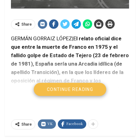
Share
GERMÁN GORRAIZ LÓPEZ|E
l relato oficial dice
que entre la muerte de Franco en 1975 y el
fallido golpe de Estado de Tejero (23 de febrero
de 1981), España sería una Arcadia idílica (de
apellido Transición), en la que los líderes de la
oposición al régimen de Franco y los
reformistas del interior pactaron una agenda
CONTINUE READING
para preparar al Estado español para su
anhelada entrada en Europa así como
garantizar la democracia y el progreso
generalizado, todo ello bajo la supervisión del
VK
Facebook
Share
rey Juan Carlos I como valedor de la
balbuciente democracia.