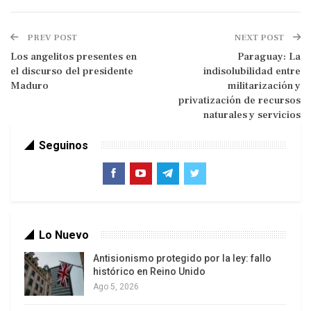
PREV POST
NEXT POST
Los angelitos presentes en
Paraguay: La
el discurso del presidente
indisolubilidad entre
Maduro
militarización y
privatización de recursos
naturales y servicios
Seguinos
Sin embargo, al cabo de 4 décadas,la crisis
económica , la desafección política de la
sociedad española motivada por los sangrantes
casos de corrupción de la élite político-
Lo Nuevo
económica y el creciente descrédito de la
Antisionismo protegido por la ley: fallo
institución Monárquica han hecho revisar tales
histórico en Reino Unido
Ago 5, 2026
esquemas. Además, la supuesta reconciliación
nacional propagada por la “mass media” de la