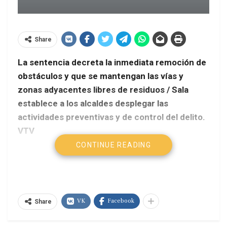
Share
La sentencia decreta la inmediata remoción de
obstáculos y que se mantengan las vías y
zonas adyacentes libres de residuos / Sala
establece a los alcaldes desplegar las
actividades preventivas y de control del delito.
VTV
CONTINUE READING
La sala constitucional del Tribunal Supremo de
Justicia de Venezuela, con ponencia de su
presidenta, magistrada Gladys María Gutiérrez
Alvarado, admitió la demanda de protección de
VK
Facebook
Share
derechos colectivos interpuesta por el abogado
Juan Ernesto Garantón Hernández, contra los