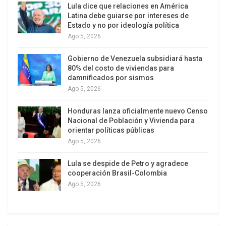
Lula dice que relaciones en América
44 y 46 de la Ley Orgánica del Servicio de Policía y
Latina debe guiarse por intereses de
Estado y no por ideología política
del Cuerpo de Policía Nacional Bolivariana.
Ago 5, 2026
Sobre el aspecto anterior, la Sala ordena a los
Gobierno de Venezuela subsidiará hasta
alcaldes desplegar las actividades preventivas y
80% del costo de viviendas para
de control del delito, así como, en el ámbito de
damnificados por sismos
sus competencias, promover estrategias y
Ago 5, 2026
procedimientos de proximidad con las
Honduras lanza oficialmente nuevo Censo
comunidades de sus espacios territoriales, a fin
Nacional de Población y Vivienda para
de lograr la comunicación e interacción con sus
orientar políticas públicas
Ago 5, 2026
habitantes e instituciones locales con el propósito
de garantizar y asegurar la paz social, la
Lula se despide de Petro y agradece
convivencia, el ejercicio pacífico de los derechos y
cooperación Brasil-Colombia
el cumplimiento de la ley.
Ago 5, 2026
La acción judicial fue interpuesta por el abogado
Juan Ernesto Garantón, al alegar que los alcaldes