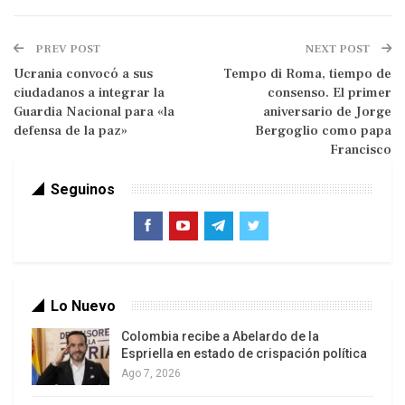
alcaldes de los municipios Baruta y El Hatillo,
Gerardo Blyde y David Smolansky,
PREV POST
NEXT POST
respectivamente.
Ucrania convocó a sus
Tempo di Roma, tiempo de
ciudadanos a integrar la
consenso. El primer
Asimismo la Sala del Alto Juzgado acordó
Guardia Nacional para «la
aniversario de Jorge
amparo cautelar en virtud de la solicitud
defensa de la paz»
Bergoglio como papa
Francisco
presentada por Garantón, por lo que se ordena a
ambos alcaldes que dentro de los municipios en
Seguinos
los cuales ejercen sus competencias, realicen las
acciones y utilicen los recursos materiales y
humanos necesarios, a fin de evitar que se
coloquen obstáculos en la vía pública que impidan
el libre tránsito de las personas y vehículos.
Lo Nuevo
Colombia recibe a Abelardo de la
Ordena la sentencia del TSJ que se proceda «a la
Espriella en estado de crispación política
inmediata remoción de tales obstáculos y se
Ago 7, 2026
mantengan las vías y zonas adyacentes a éstas