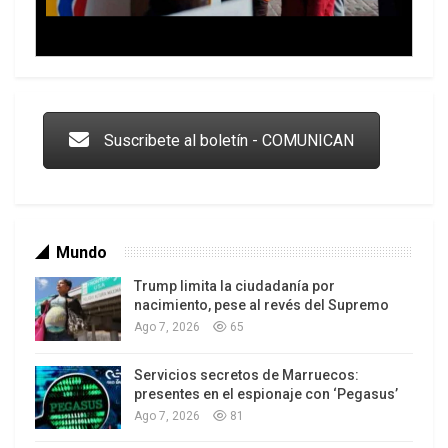
Trump y las drogas: la viga en los propios ojos
Suscribete al boletín - COMUNICAN
Mundo
Trump limita la ciudadanía por
nacimiento, pese al revés del Supremo
Ago 7, 2026
65
Servicios secretos de Marruecos:
Los latinos le van dando la espalda a Trump
presentes en el espionaje con ‘Pegasus’
Ago 7, 2026
81