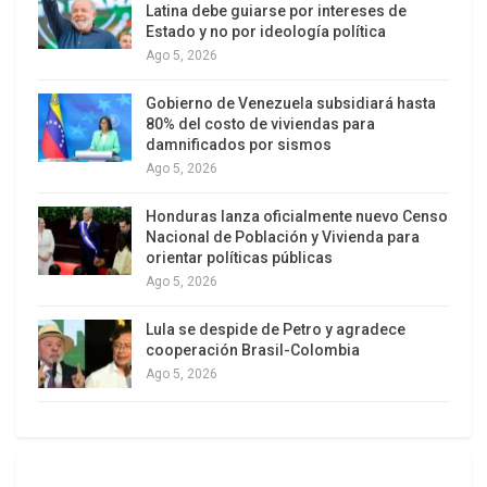
Latina debe guiarse por intereses de
diseño que adoptaron la mayoría de los países de
Estado y no por ideología política
la región.
Ago 5, 2026
Gobierno de Venezuela subsidiará hasta
80% del costo de viviendas para
damnificados por sismos
Ago 5, 2026
Honduras lanza oficialmente nuevo Censo
Nacional de Población y Vivienda para
orientar políticas públicas
Ago 5, 2026
Por supuesto que el juicio político reviste un
Lula se despide de Petro y agradece
cooperación Brasil-Colombia
carácter excepcional y, a diferencia de los golpes
Ago 5, 2026
de Estado, no produce un quiebre del orden
constitucional, es decir, que el juicio político
garantiza la continuidad del orden democrático.
Pero un interrogante que se abre: qué grado de