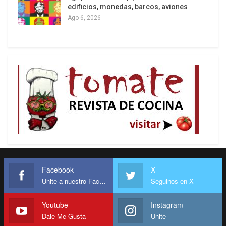
político.
edificios, monedas, barcos, aviones
Ago 6, 2026
Existe también una forma “mixta” como la que
contempla la Constitución brasileña, con
elementos característicos de los sistemas
bicamerales y judiciales, que varía según la
naturaleza de los delitos por los cuales el
mandatario esté siendo acusado. La Constitución
distingue entre “crímenes de responsabilidad”,
establecidos como los delitos del presidente
contra la Constitución, en especial
aquellos que: I) amenacen la existencia de la
Unión; II) el libre ejercicio del Poder Legislativo,
Facebook
X
del Poder Judicial, del Ministerio Público y de los
Unite a nuestro Facebook
Seguinos en X
Poderes constitucionales de las unidades de la
Federación; III) el ejercicio de los derechos
Youtube
Instagram
Dale Me Gusta
Unite
políticos, individuales y sociales; IV) la seguridad