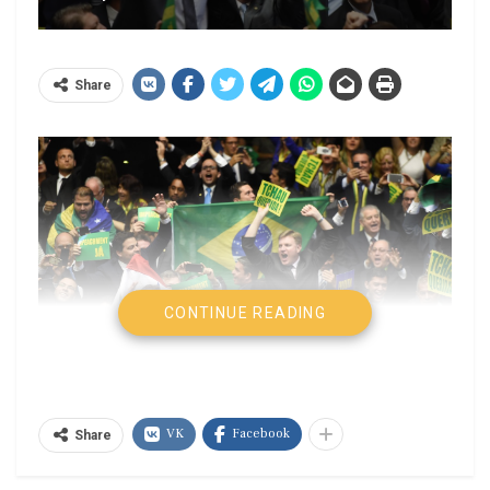
Share
CONTINUE READING
VK
Facebook
Share
María Constanza Costa-
www.oblat.am|