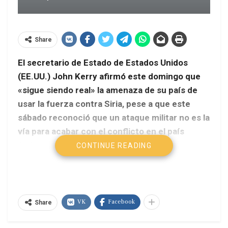
Share
El secretario de Estado de Estados Unidos
(EE.UU.) John Kerry afirmó este domingo que
«sigue siendo real» la amenaza de su país de
usar la fuerza contra Siria, pese a que este
sábado reconoció que un ataque militar no es la
vía para acabar con el conflicto en el país
árabe.
CONTINUE READING
Telesur
En una rueda de prensa conjunta con el primer
VK
Facebook
ministro israelí, Benjamin Netanyahu; Kerry
Share
aseguró que «la amenaza de la fuerza persiste, la