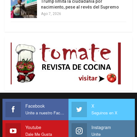
Trump limita la ciudadanía por
nacimiento, pese al revés del Supremo
Ago 7, 2026
Facebook
X
Unite a nuestro Facebook
Seguinos en X
Youtube
Instagram
Dale Me Gusta
Unite