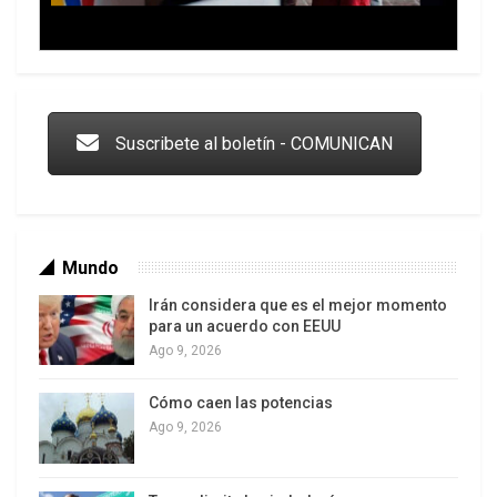
Trump y las drogas: la viga en los propios ojos
Suscribete al boletín - COMUNICAN
Mundo
Irán considera que es el mejor momento
para un acuerdo con EEUU
Ago 9, 2026
Cómo caen las potencias
Los latinos le van dando la espalda a Trump
Ago 9, 2026