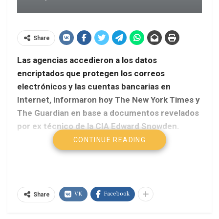
Share
Las agencias accedieron a los datos
encriptados que protegen los correos
electrónicos y las cuentas bancarias en
Internet, informaron hoy The New York Times y
The Guardian en base a documentos revelados
por ex técnico de la CIA Edward Snowden.
CONTINUE READING
Télam
La información publicada en forma conjunta por
estos diarios en sus versiones online revela cómo
VK
Facebook
la Agencia de Seguridad Nacional (NSA)
Share
estadounidense y el servicio secreto británico