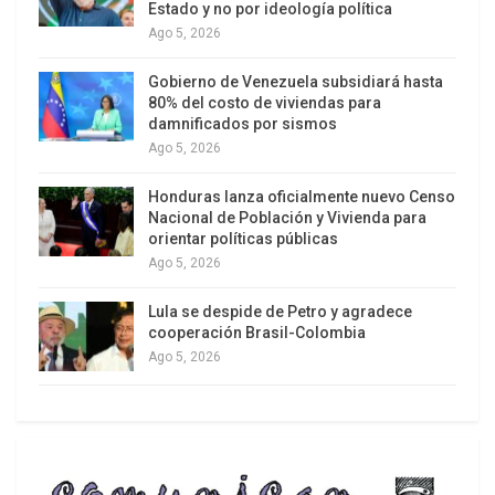
Estado y no por ideología política
tenían acceso a la información altamente secreta
Ago 5, 2026
y las autoridades en Reino Unido, Canadá,
Gobierno de Venezuela subsidiará hasta
Australia y Nueva Zelanda estaban al tanto.
80% del costo de viviendas para
damnificados por sismos
Ago 5, 2026
Honduras lanza oficialmente nuevo Censo
Nacional de Población y Vivienda para
orientar políticas públicas
Ago 5, 2026
Lula se despide de Petro y agradece
cooperación Brasil-Colombia
Ago 5, 2026