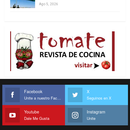
Ago 5, 2026
Facebook
X
Unite a nuestro Facebook
Seguinos en X
Youtube
Instagram
Dale Me Gusta
Unite