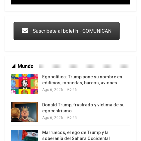
Trump y las drogas: la viga en los propios ojos
Suscribete al boletín - COMUNICAN
Mundo
Egopolítica: Trump pone su nombre en
edificios, monedas, barcos, aviones
Ago 6, 2026
66
Donald Trump, frustrado y víctima de su
Los latinos le van dando la espalda a Trump
egocentrismo
Ago 6, 2026
65
Marruecos, el ego de Trump y la
soberanía del Sahara Occidental