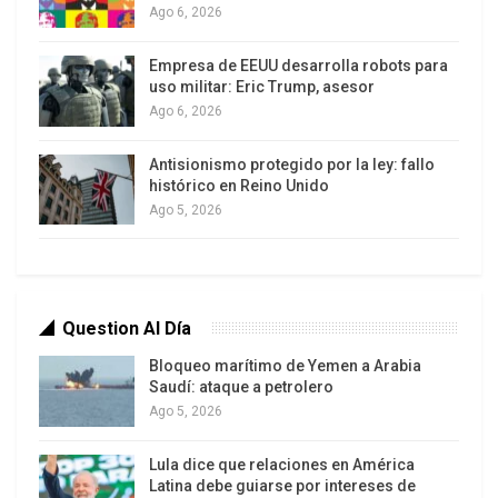
El topo de la CIA ahora se encuentra bajo asilo
Ago 6, 2026
político temporario en Rusia desde el 1 de agosto,
Empresa de EEUU desarrolla robots para
un beneficio que solicitó para evitar ser juzgado
uso militar: Eric Trump, asesor
en Estados Unidos, donde la Justicia lo acusa de
Ago 6, 2026
espionaje.
Antisionismo protegido por la ley: fallo
Según publicaron los diarios, tanto la NSA como la
histórico en Reino Unido
Ago 5, 2026
GHCQ pudieron crackear o eludir la mayoría de los
sistemas conocidos de encriptado gracias al uso
de supercomputadoras, trucos técnicos,
resoluciones judiciales o convenciendo a las
Question Al Día
empresas de informática.
Bloqueo marítimo de Yemen a Arabia
Sus analistas se ocuparon principalmente de
Saudí: ataque a petrolero
trabajar en sitios como Google, Yahoo, Facebook
Ago 5, 2026
y Microsoft.
Lula dice que relaciones en América
Latina debe guiarse por intereses de
Según las revelaciones, unos pocos empleados