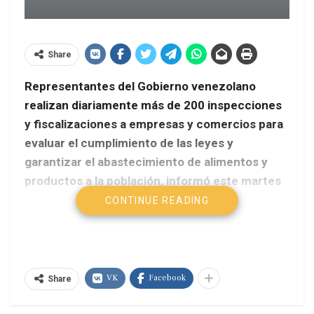
Share
Representantes del Gobierno venezolano
realizan diariamente más de 200 inspecciones
y fiscalizaciones a empresas y comercios para
evaluar el cumplimiento de las leyes y
garantizar el abastecimiento de alimentos y
productos a la población, informó este martes
el presidente Nicolás Maduro.
CONTINUE READING
AVN
Desde el Palacio Blanco, extensión del Palacio de
VK
Facebook
Miraflores ubicada en el centro de Caracas, dijo
Share
que con estas inspecciones se busca «estabilizar