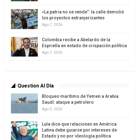
enero.
«La patria no se vende”: la calle demolió
Esta normativa contempla prisión de 10 a 14 años
los proyectos extranjerizantes
para quienes incurran en contrabando y
Ago 7, 2026
acaparamiento de alimentos y demás bienes.
Colombia recibe a Abelardo de la
Las empresas y comercios del país tuvieron
Espriella en estado de crispación política
Ago 7, 2026
oportunidad hasta el pasado lunes 10 para
ajustarse a los parámetros establecidos en el
instrumento legal, que fija el porcentaje máximo
de ganancia en 30%.
Question Al Día
Durante su alocución, el Mandatario nacional
Bloqueo marítimo de Yemen a Arabia
expuso los resultados de las fiscalizaciones,
Saudí: ataque a petrolero
efectuadas por la Superintendencia de Precios
Ago 5, 2026
Justos.
Lula dice que relaciones en América
Latina debe guiarse por intereses de
Como resultado, en la empresa Inversiones
Estado y no por ideología política