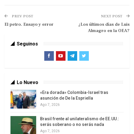
revolucionario.
PREV POST
NEXT POST
El petro. Ensayo y error
¿Los últimos días de Luis
Almagro en la OEA?
Seguinos
Lo están haciendo con la Revolución Bolivariana,
Lo Nuevo
porque se apoderan de los aparatos ideológicos
«Era dorada» Colombia-Israel tras
del Estado y acusan a todo el mundo de
asunción de De la Espriella
contrarrevolución para abrirse paso.
Ago 7, 2026
Son difíciles de combatir porque tienen más
pureza y santidad que todo el mundo y
Brasil frente al unilateralismo de EE.UU.:
serás soberano o no serás nada
generalmente es tarde cuando detectas su
Ago 7, 2026