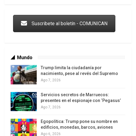
suficiente y es sabroso derrotar el ladronaje y el
Trump y las drogas: la viga en los propios ojos
malandraje, que ha minado y calcomido a la
Revolución Bolivariana, y está incrustada en los
Suscribete al boletín - COMUNICAN
partidos, y en todos los organismos e
instituciones del estado.
Mundo
Trump limita la ciudadanía por
nacimiento, pese al revés del Supremo
Ago 7, 2026
Servicios secretos de Marruecos:
Los latinos le van dando la espalda a Trump
presentes en el espionaje con ‘Pegasus’
Ago 7, 2026
Egopolítica: Trump pone su nombre en
edificios, monedas, barcos, aviones
Ago 6, 2026