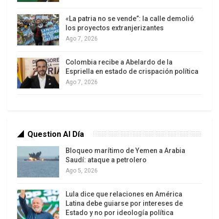
presencia.
No tienen escrúpulos.
«La patria no se vende”: la calle demolió
Como saben quienes han padecido termitas,
los proyectos extranjerizantes
Ago 7, 2026
Tartufo es difícil de erradicar, generalmente hay
que cortar por lo sano y sacrificar estructuras
Colombia recibe a Abelardo de la
completas para evitar mayor propagación.
Espriella en estado de crispación política
Peor: se apoderan del proceso de exterminio para
Ago 7, 2026
extirpar a quienes son fieles.
Afortunadamente las termitas se delatan solas.
Hay síntomas: el aspaviento ultrarrevolucionario,
la acusación permanente a quien atribuyen déficit
Question Al Día
revolucionario, visten ropa roja rojita todo el
Bloqueo marítimo de Yemen a Arabia
tiempo.
Saudí: ataque a petrolero
Ago 5, 2026
En la novela 1984 de George Orwell hay una
farisea que lo define de modo luminoso:
Lula dice que relaciones en América
“Obedece la reglas pequeñas para infringir las
Latina debe guiarse por intereses de
grandes”.
Estado y no por ideología política