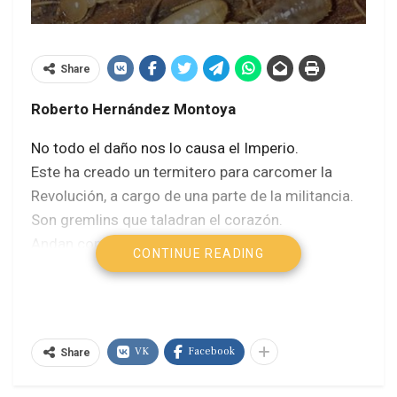
Share
Roberto Hernández Montoya
No todo el daño nos lo causa el Imperio.
Este ha creado un termitero para carcomer la
Revolución, a cargo de una parte de la militancia.
Son gremlins que taladran el corazón.
Andan con un revolucionómetro.
CONTINUE READING
Hay fariseos desde antiguo y viven de las
doctrinas ético-salvadoras que se proponen
redimir a la humanidad.
Saben mejor que tú lo que te conviene y pretenden
VK
Facebook
Share
rescatarte de ti.
Acabaron con la Iglesia y con más de un partido