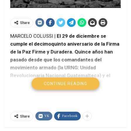
Share
MARCELO COLUSSI |
El 29 de diciembre se
cumple el decimoquinto aniversario de la Firma
de la Paz Firme y Duradera. Quince años han
pasado desde que los comandantes del
movimiento armado (la URNG: Unidad
Revolucionaria Nacional Guatemalteca) y el
gobierno del por entonces presidente Álvaro
CONTINUE READING
Arzú estamparan solemnemente sus firman
para dar así por terminada la segunda guerra
civil más prolongada del continente, luego de la
colombiana.
VK
Facebook
Share
Ya quince años de paz…. ¿De paz? Las