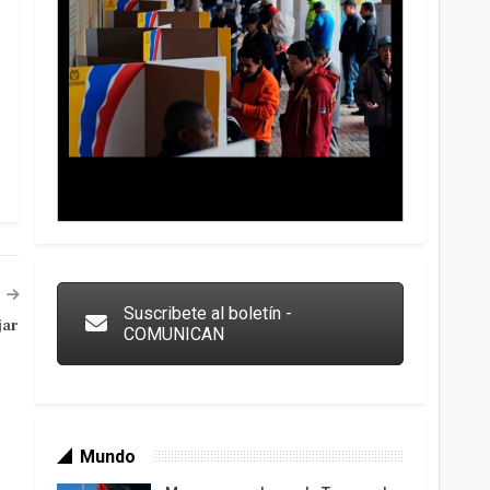
Trump y las drogas: la viga en los propios ojos
Suscribete al boletín -
jar
COMUNICAN
Mundo