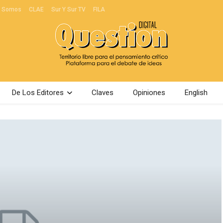
s Somos
CLAE
Sur Y Sur TV
FILA
De Los Editores
Claves
Opiniones
English