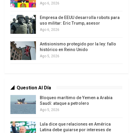
Ago 6, 2026
presencia de sus tropas, todavía no se produjo
una anexión formal.
Empresa de EEUU desarrolla robots para
uso militar: Eric Trump, asesor
En este sentido, afirmó que llegado este último
Ago 6, 2026
caso, algo que podría producirse tras el
referéndum convocado por el Parlamento crimeo
Antisionismo protegido por la ley: fallo
histórico en Reino Unido
para el 16 de marzo, entonces habría
Ago 5, 2026
«consecuencias graves respecto a las relaciones
entre Europa y Rusia».
«Si un país actúa de forma tal que no respeta las
Question Al Día
fronteras y la independencia de otro país, que
además no está lejos nuestro (…) no podríamos
Bloqueo marítimo de Yemen a Arabia
Saudí: ataque a petrolero
mantener la relación que tenemos ahora y
Ago 5, 2026
volveríamos a lo que conocimos hace muchos
años», previno el ministro galo, según despacho
Lula dice que relaciones en América
de Europa press.
Latina debe guiarse por intereses de