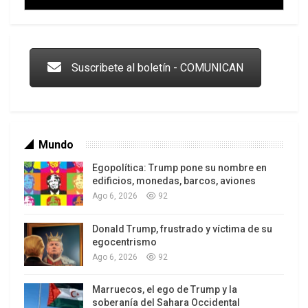
Trump y las drogas: la viga en los propios ojos
Suscribete al boletín - COMUNICAN
Mundo
Egopolítica: Trump pone su nombre en
edificios, monedas, barcos, aviones
Ago 6, 2026
92
Donald Trump, frustrado y víctima de su
Los latinos le van dando la espalda a Trump
egocentrismo
Ago 6, 2026
92
Marruecos, el ego de Trump y la
soberanía del Sahara Occidental