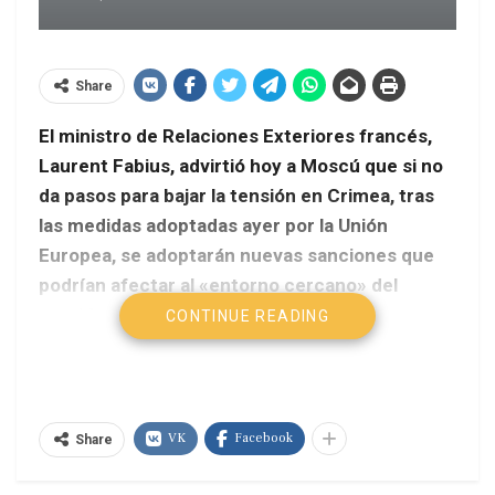
Share
El ministro de Relaciones Exteriores francés,
Laurent Fabius, advirtió hoy a Moscú que si no
da pasos para bajar la tensión en Crimea, tras
las medidas adoptadas ayer por la Unión
Europea, se adoptarán nuevas sanciones que
podrían afectar al «entorno cercano» del
presidente ruso, Vladimir Putin.
CONTINUE READING
Télam
En una entrevista concedida a France Info, Fabius
VK
Facebook
señaló que «es muy importante que Europa esté
Share
unida, como lo está», respecto a la crisis en