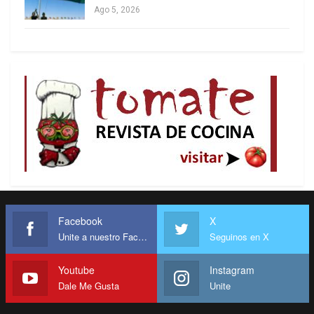
Ago 5, 2026
Facebook
X
Unite a nuestro Facebook
Seguinos en X
Youtube
Instagram
Dale Me Gusta
Unite