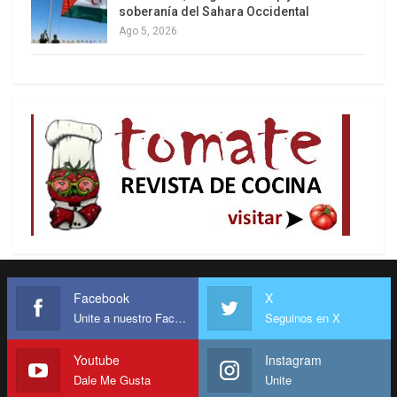
soberanía del Sahara Occidental
Ago 5, 2026
Facebook
X
Unite a nuestro Facebook
Seguinos en X
Youtube
Instagram
Dale Me Gusta
Unite