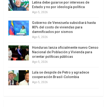
Latina debe guiarse por intereses de
países se han visto afectados de forma negativa,
Estado y no por ideología política
añadió Paulsen.
Ago 5, 2026
El experto pidió un cambio de paradigma para que
Gobierno de Venezuela subsidiará hasta
se dedique más financiamiento a intervenciones
80% del costo de viviendas para
damnificados por sismos
agrícolas que anticipan crisis alimentarias y traten
Ago 5, 2026
de prevenirlas. El desafío es combatir el
desequilibrio, la disparidad que existe entre la
Honduras lanza oficialmente nuevo Censo
Nacional de Población y Vivienda para
cantidad de dinero que se da, en qué se gasta y
orientar políticas públicas
los tipos de intervenciones necesarios para
Ago 5, 2026
producir un cambio, manifestó.
Lula se despide de Petro y agradece
La inseguridad alimentaria grave se define como
cooperación Brasil-Colombia
la situación en la que la incapacidad de una
Ago 5, 2026
persona para alimentarse de forma adecuada
pone su vida o su medio de vida en peligro
inmediato.