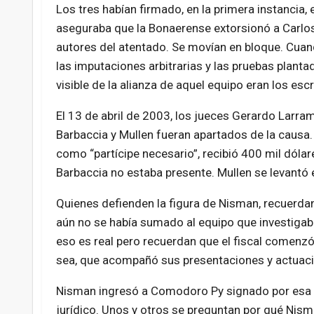
Los tres habían firmado, en la primera instancia, 
aseguraba que la Bonaerense extorsionó a Carlos T
autores del atentado. Se movían en bloque. Cuan
las imputaciones arbitrarias y las pruebas plant
visible de la alianza de aquel equipo eran los esc
El 13 de abril de 2003, los jueces Gerardo Larr
Barbaccia y Mullen fueran apartados de la causa. 
como “partícipe necesario”, recibió 400 mil dóla
Barbaccia no estaba presente. Mullen se levantó
Quienes defienden la figura de Nisman, recuerdan q
aún no se había sumado al equipo que investigaba
eso es real pero recuerdan que el fiscal comenzó 
sea, que acompañó sus presentaciones y actuacion
Nisman ingresó a Comodoro Py signado por esa e
jurídico. Unos y otros se preguntan por qué Nis