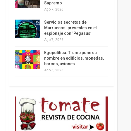
Supremo
Ago 7, 2026
Los latinos le van dando la espalda a Trump
Servicios secretos de
Marruecos: presentes en el
espionaje con ‘Pegasus’
Ago 7, 2026
Egopolítica: Trump pone su
nombre en edificios, monedas,
barcos, aviones
Ago 6, 2026