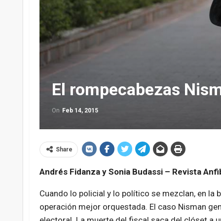
El rompecabezas Nis
On
Feb 14, 2015
Share
Andrés Fidanza y Sonia Budassi – Revista Anfi
Cuando lo policial y lo político se mezclan, en la b
operación mejor orquestada. El caso Nisman gen
electoral. La muerte del fiscal saca del clóset a 