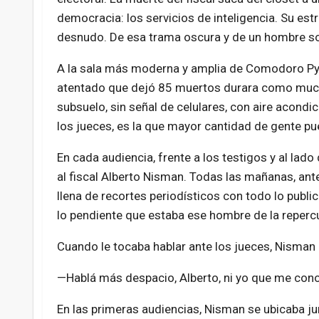
democracia: los servicios de inteligencia. Su estr
desnudo. De esa trama oscura y de un hombre solo
A la sala más moderna y amplia de Comodoro Py le
atentado que dejó 85 muertos durara como mucho
subsuelo, sin señal de celulares, con aire acondi
los jueces, es la que mayor cantidad de gente pu
En cada audiencia, frente a los testigos y al lad
al fiscal Alberto Nisman. Todas las mañanas, ant
llena de recortes periodísticos con todo lo public
lo pendiente que estaba ese hombre de la reperc
Cuando le tocaba hablar ante los jueces, Nisman 
—Hablá más despacio, Alberto, ni yo que me cono
En las primeras audiencias, Nisman se ubicaba ju