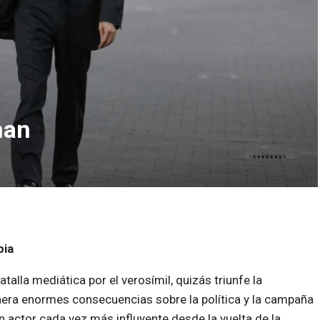
man
bia
atalla mediática por el verosímil, quizás triunfe la
era enormes consecuencias sobre la política y la campaña
un actor cada vez más influyente desde la vuelta de la