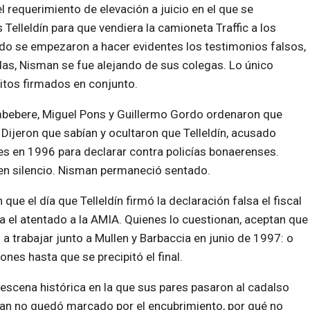
el requerimiento de elevación a juicio en el que se
elleldín para que vendiera la camioneta Traffic a los
do se empezaron a hacer evidentes los testimonios falsos,
adas, Nisman se fue alejando de sus colegas. Lo único
ritos firmados en conjunto.
ambebere, Miguel Pons y Guillermo Gordo ordenaron que
Dijeron que sabían y ocultaron que Telleldín, acusado
res en 1996 para declarar contra policías bonaerenses.
 en silencio. Nisman permaneció sentado.
ue el día que Telleldín firmó la declaración falsa el fiscal
 el atentado a la AMIA. Quienes lo cuestionan, aceptan que
a trabajar junto a Mullen y Barbaccia en junio de 1997: o
es hasta que se precipitó el final.
scena histórica en la que sus pares pasaron al cadalso
man no quedó marcado por el encubrimiento, por qué no