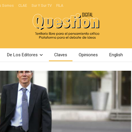
s Somos
CLAE
Sur Y Sur TV
FILA
De Los Editores
Claves
Opiniones
English