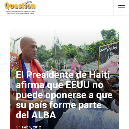
El Presidente de Haití
afirma que EEUU no
puede oponerse a que
su país forme parte
del ALBA
On
Feb 5, 2012