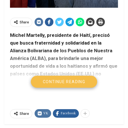
Share
Michel Martelly,
presidente de Haití
, precisó
que busca fraternidad y solidaridad en la
Alianza Bolivariana de los Pueblos de Nuestra
América (ALBA), para brindarle una mejor
oportunidad de vida a los haitianos y afirmó que
países como Estados Unidos (EE.UU.) no
pueden oponerse a los intereses de integrar
CONTINUE READING
plenamente el bloque.
VK
Facebook
Share