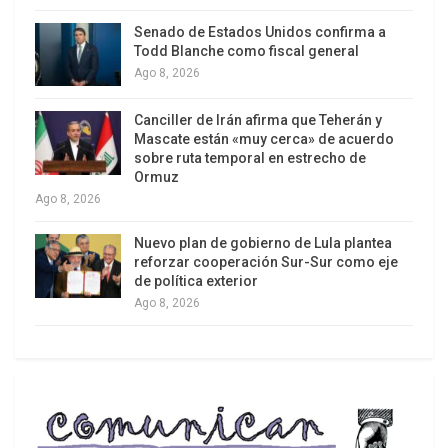
cabo Anselmo señaló el lugar donde ella se
escondía, y se alejó.
Senado de Estados Unidos confirma a
Todd Blanche como fiscal general
Ya estaba en el aeropuerto cuando sonaron los
Ago 8, 2026
primeros tiros.
Canciller de Irán afirma que Teherán y
Mascate están «muy cerca» de acuerdo
Enero 9/ Elogio de la brevedad
sobre ruta temporal en estrecho de
Ormuz
Hoy se publicó, en Filadelfia, en 1776, la primera
Ago 8, 2026
edición de Sentido común.
Nuevo plan de gobierno de Lula plantea
Thomas Paine, el autor, sostenía que la
reforzar cooperación Sur-Sur como eje
de política exterior
independencia era un asunto de sentido común
Ago 8, 2026
contra la humillación colonial y la ridícula
monarquía hereditaria, que tanto podía coronar a
un león como a un burro.
Este libro de cuarenta y ocho páginas se difundió
más que el agua y el aire, y fue uno de los papás