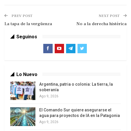
PREV POST
NEXT POST
La tapa de la vergüenza
No a la derecha histérica
Y los días se echaron a caminar.
Seguinos
Y ellos, los días, nos hicieron.
Y así fuimos nacidos nosotros,
los hijos de los días,
los averiguadores,
los buscadores de la vida.
Lo Nuevo
(El Génesis, según los mayas)
Argentina, patria o colonia: La tierra, la
soberanía
Ago 9, 2026
Enero 7
/
La nieta
El Comando Sur quiere asegurarse el
Soledad, la nieta de Rafael Barrett, solía recordar
agua para proyectos de IA en la Patagonia
una frase del abuelo:
Ago 9, 2026