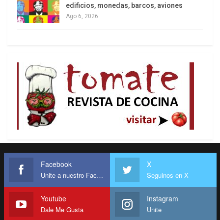
edificios, monedas, barcos, aviones
Ago 6, 2026
Facebook
X
Unite a nuestro Facebook
Seguinos en X
Youtube
Instagram
Dale Me Gusta
Unite