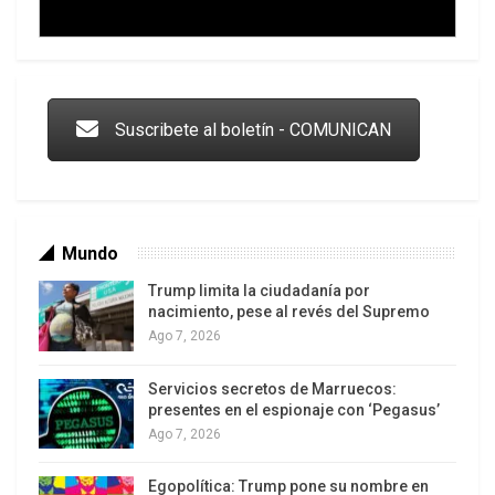
Trump y las drogas: la viga en los propios ojos
Suscribete al boletín - COMUNICAN
Mundo
Trump limita la ciudadanía por
nacimiento, pese al revés del Supremo
Ago 7, 2026
Servicios secretos de Marruecos:
Los latinos le van dando la espalda a Trump
presentes en el espionaje con ‘Pegasus’
Ago 7, 2026
Egopolítica: Trump pone su nombre en