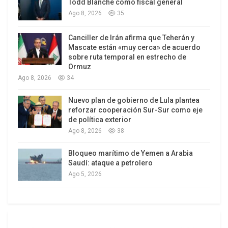
presidente Bachar Al Asad, cuyo partido está en el
Todd Blanche como fiscal general
poder desde 1963.
Ago 8, 2026
35
Pero el Consejo Nacional Sirio (CNS), principal
Canciller de Irán afirma que Teherán y
Mascate están «muy cerca» de acuerdo
coalición de oposición, acusó a Al Asad de estar
sobre ruta temporal en estrecho de
detrás de los ataques con el objetivo de generar
Ormuz
temor entre los observadores internacionales y
Ago 8, 2026
34
respaldar sus denuncias sobre la presencia de Al
Nuevo plan de gobierno de Lula plantea
Qaeda y otros grupos armados en Siria.
reforzar cooperación Sur-Sur como eje
de política exterior
Los ataques se produjeron en un momento en que
Ago 8, 2026
38
la comunidad internacional multiplica sus
Bloqueo marítimo de Yemen a Arabia
peticiones hacia las partes en conflicto en Siria
Saudí: ataque a petrolero
para que se depongan las armas y que las
Ago 5, 2026
diferencias se diriman las diferencias
pacíficamente.
La tregua instaurada el 12 de abril no fue