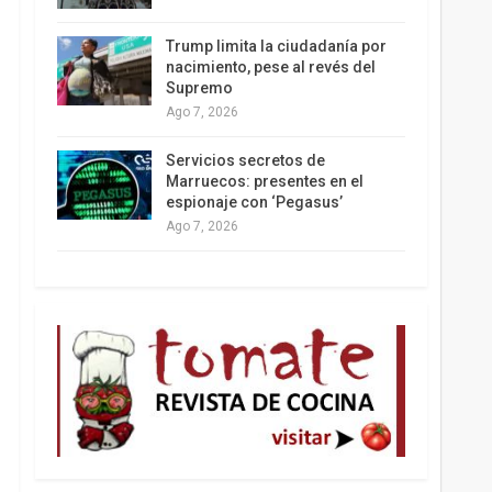
Los latinos le van dando la espalda a Trump
Trump limita la ciudadanía por
nacimiento, pese al revés del
Supremo
Ago 7, 2026
Servicios secretos de
Marruecos: presentes en el
espionaje con ‘Pegasus’
Ago 7, 2026