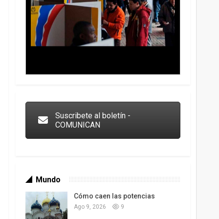
Trump y las drogas: la viga en los propios ojos
Suscribete al boletín -
COMUNICAN
Mundo
Cómo caen las potencias
Ago 9, 2026
9