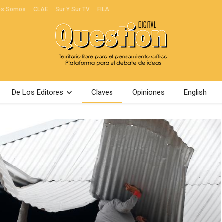
es Somos
CLAE
Sur Y Sur TV
FILA
De Los Editores
Claves
Opiniones
English