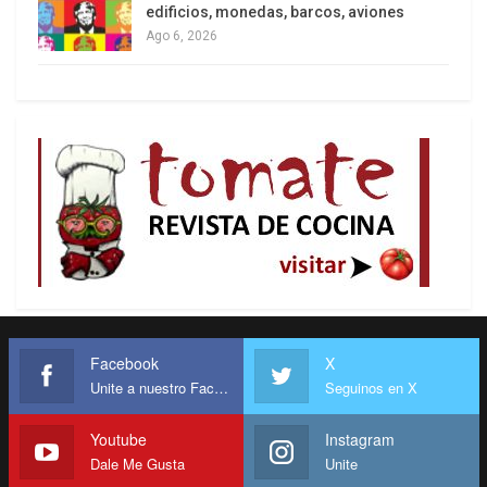
edificios, monedas, barcos, aviones
Ago 6, 2026
Facebook
X
Unite a nuestro Facebook
Seguinos en X
Youtube
Instagram
Dale Me Gusta
Unite