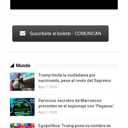
Trump y las drogas: la viga en los propios ojos
Suscribete al boletín - COMUNICAN
Mundo
Trump limita la ciudadanía por
nacimiento, pese al revés del Supremo
Ago 7, 2026
Servicios secretos de Marruecos:
Los latinos le van dando la espalda a Trump
presentes en el espionaje con ‘Pegasus’
Ago 7, 2026
Egopolítica: Trump pone su nombre en