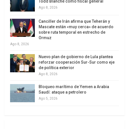
de junio para la defensa del voto, a pesar de que
Todd Blanche como fiscal general
la municipalidad de Lima se negó a autorizar
Ago 8, 2026
manifestaciones. Sánchez y JP decidieron
Canciller de Irán afirma que Teherán y
defender la transparencia electoral y el voto
Mascate están «muy cerca» de acuerdo
popular hasta el final.
sobre ruta temporal en estrecho de
Ormuz
Además, el progresismo evaluará si reconoce o
Ago 8, 2026
no el resultado de las elecciones en función de las
Nuevo plan de gobierno de Lula plantea
repuestas aportadas por el organismo electoral.
reforzar cooperación Sur-Sur como eje
En Lima aseguran que la tensión crece y podría
de política exterior
Ago 8, 2026
polarizarse aún más.
Bloqueo marítimo de Yemen a Arabia
Saudí: ataque a petrolero
Ago 5, 2026