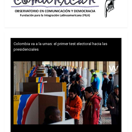
denominado “pensamiento único” no sólo
operó como horizonte ideológico, sino
también como mecanismo de
despolitización de los conflictos sociales
y de naturalización de las asimetrías
globales.
Colombia va a la urnas: el primer test electoral hacia las
presidenciales
La expansión del capital financiero
trasnacional exigió, para su realización, la
subordinación creciente de los Estados a
las necesidades de la acumulación. La
desregulación, la liberalización de los
flujos financieros y la disciplina fiscal
aplicada de manera regresiva configuraron
un escenario en el cual la soberanía estatal
quedó progresivamente erosionada. Sin
embargo, al debilitar la capacidad del