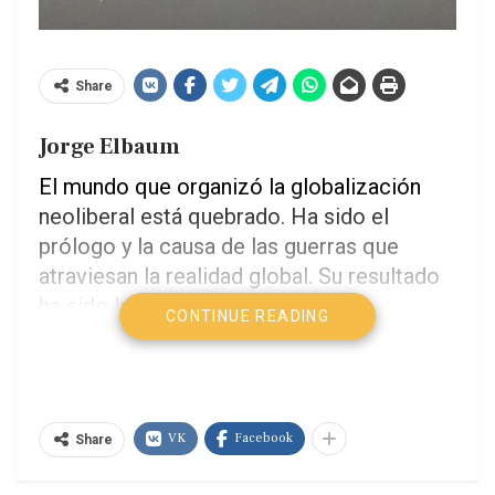
Share
Jorge Elbaum
El mundo que organizó la globalización
neoliberal está quebrado. Ha sido el
prólogo y la causa de las guerras que
atraviesan la realidad global. Su resultado
ha sido la profundización de la
CONTINUE READING
desigualdad, el ataque a las soberanías y el
avance —en Occidente— de las
ultraderechas neofascistas. No estamos
asistiendo sólo a una crisis económica o
VK
Facebook
Share
geopolítica, sino al deterioro de una forma
histórica, que sobrevivió apenas cinco