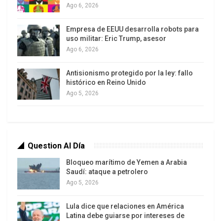
Ago 6, 2026
la sobrevivencia de las soberanías
estatales.
Empresa de EEUU desarrolla robots para
uso militar: Eric Trump, asesor
Ago 6, 2026
Antisionismo protegido por la ley: fallo
histórico en Reino Unido
La globalización de fines del siglo XX no
Ago 5, 2026
fue simplemente un proceso de expansión
económica ni una deriva inevitable de la
modernización tecnológica. Fue, ante
todo, una forma histórica de organización
Question Al Día
del poder mundial: un proyecto de
Bloqueo marítimo de Yemen a Arabia
integración desigual bajo la hegemonía del
Saudí: ataque a petrolero
capital transnacional, legitimado por el
Ago 5, 2026
neoliberalismo y sostenido por la
Lula dice que relaciones en América
supremacía estadounidense consolidada
Latina debe guiarse por intereses de