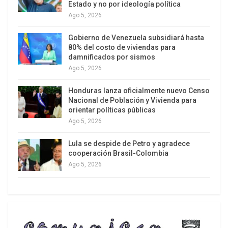
tras el fin de la Guerra Fría. Lejos de
Estado y no por ideología política
constituir un movimiento neutro o
Ago 5, 2026
espontáneo, instauró un orden
Gobierno de Venezuela subsidiará hasta
internacional orientado a garantizar la
80% del costo de viviendas para
expansión del capital, la liberalización de
damnificados por sismos
los mercados y la subordinación de la
Ago 5, 2026
política a los imperativos de la
Honduras lanza oficialmente nuevo Censo
acumulación.
Nacional de Población y Vivienda para
orientar políticas públicas
En este sentido, la globalización neoliberal
Ago 5, 2026
debe ser entendida como una arquitectura
Lula se despide de Petro y agradece
de dominación que combinó coerción
cooperación Brasil-Colombia
económica, legitimación cultural e
Ago 5, 2026
institucionalización jurídica a través de
organismos multilaterales como el Fondo
Monetario Internacional, el Banco Mundial
y la Organización Mundial del Comercio. El