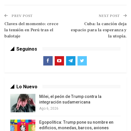
décadas y que creyó instituirse como «fin
de la historia».
PREV POST
NEXT POST
Claves del momento: crece
Cuba: la canción deja
La erosión del orden neoliberal, la
la tensión en Perú tras el
espacio para la esperanza y
emergencia de la multipolaridad y el
balotaje
la utopía.
ascenso de las ultraderechas, en el
Occidente colonizador, aparecen
Seguinos
desafiados por los BRICS y el Sur Global,
que exhiben formas novedosas y
multipolares de legitimidad civilizatoria. El
orden neoliberal, que prometió progreso,
Lo Nuevo
estabilidad y libertad, solo sembró
desigualdad, violencia y desposesión. Hoy,
Milei, el peón de Trump contra la
integración sudamericana
mientras ese Occidente apuesta a las
Ago 6, 2026
lógicas neoimperiales para superar su
deterioro, China y Rusia y los BRICS
Egopolítica: Trump pone su nombre en
resisten al atropello, liderando la lucha por
edificios, monedas, barcos, aviones