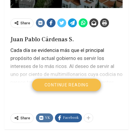
Share
Juan Pablo Cárdenas S.
Cada día se evidencia más que el principal
propósito del actual gobierno es servir los
intereses de lo más ricos. Al deseo de servir al
uno por ciento de multimillonarios cuya codicia no
parece tener límite a pesar de que las ingentes
CONTINUE READING
utilidades de sus inversiones y negocios son de
las más lucrativas del mundo, como ha quedado
de manifiesto cuando se las compara con la de
los países más prósperos de la Tierra.
VK
Facebook
Share
Ya en plena campaña presidencial, el gran mundo