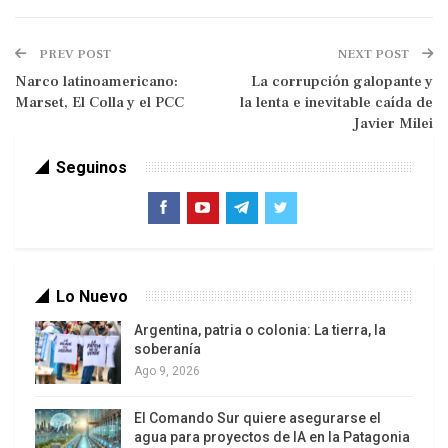
empresarial le entregó apoyo y recursos a la
candidatura de José Antonio Kast que resultara
PREV POST
NEXT POST
ganadora en la segunda vuelta electoral, dado que
Narco latinoamericano:
La corrupción galopante y
no tuvo un contundente respaldo popular en la
Marset, El Colla y el PCC
la lenta e inevitable caída de
primera ronda. El abanderado de la extrema
Javier Milei
derecha se vio favorecido, finalmente, por una
Seguinos
gran votación que se resistía apoyar a la
postulante comunista. Lo mismo que ocurriera,
pero en sentido opuesto, con la elección de
Gabriel Boric, cuatro años antes, en que mucha
gente de derecha prefirió respaldarlo para evitar
Lo Nuevo
en triunfo en las primarias del otro competidor
Argentina, patria o colonia: La tierra, la
comunista.
soberanía
Ago 9, 2026
El Comando Sur quiere asegurarse el
agua para proyectos de IA en la Patagonia