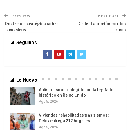
Pide pista
PREV POST
NEXT POST
Doctrina estratégica sobre
Chile: La opción por los
secuestros
ricos
Seguinos
Se encontraron más de 442 kilos de droga en el
operativo del norte santafesino
Dos camionetas esperaban con los motores
Lo Nuevo
encendidos que la avioneta procedente de Bolivia
Antisionismo protegido por la ley: fallo
aterrizara para llevarse cada una, unos 350
histórico en Reino Unido
ladrillos de cocaína. Información privilegiada de la
Ago 5, 2026
DEA que aportó a la investigación lograron que se
Viviendas rehabilitadas tras sismos:
interceptara la carga.
Delcy entrega 212 hogares
Ago 5, 2026
Gracias a las «escuchas» telefónicas, los