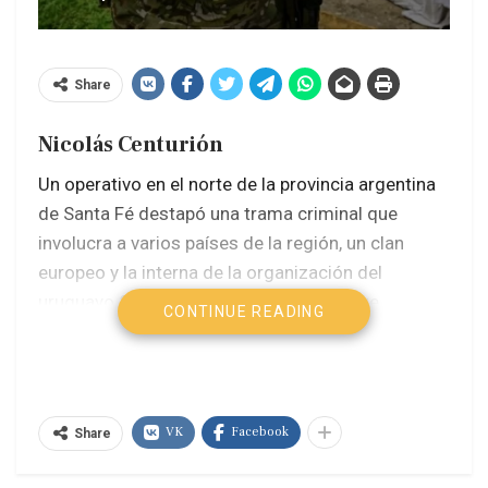
Share
Nicolás Centurión
Un operativo en el norte de la provincia argentina
de Santa Fé destapó una trama criminal que
involucra a varios países de la región, un clan
europeo y la interna de la organización del
uruguayo Sebastián Marset que aún sigue
CONTINUE READING
operativa. Ocho detenidos, una avioneta
secuestrado y 442 kilos de droga fueron el
resultado de la acción realizada por la Policìa
Federal Argentina (PFA) y el cuerpo de
VK
Facebook
Share
Gendarmería.