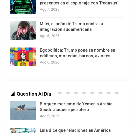
presentes en el espionaje con ‘Pegasus’
Ago 7, 2026
Milei, el peón de Trump contra la
integración sudamericana
Ago 6, 2026
El libro “Rumor de sables”fue publicado justo
Egopolítica: Trump pone su nombre en
cuando el Informe Final Contra el Silencio y el
edificios, monedas, barcos, aviones
Olvido de la Comisión por la Justicia y la
Ago 6, 2026
Verdad
[1]
fuera emitido públicamente y este libro
de Álvaro debe sermás público, eso espero, hoy
cuando una nueva ola de ataques selectivos
contra la dignidad de Venezuela toman nuevas y
Question Al Día
ladinas rutas como el secuestro político de Carlos
Bloqueo marítimo de Yemen a Arabia
Lanz Rodríguez
[2]
, una modalidad que ha sido
Saudí: ataque a petrolero
Ago 5, 2026
impuesta por supuestos criminales
despolitizados pero usados como recursos
Lula dice que relaciones en América