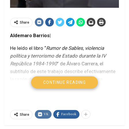
Share
Aldemaro Barrios|
He leído el libro “
Rumor de Sables, violencia
política y terrorismo de Estado durante la IV
República 1984-1990
” de Álvaro Carrera, el
subtítulo de este trabajo describe efectivamente
la razón de estas crónicas necesarias para
CONTINUE READING
entender la década de un ciclo de
“injustificaciones” políticas en la historia
contemporánea de Venezuela después de 1958.
VK
Facebook
Ahora más que nunca cobra sentido vernos como
Share
sociedad política retratada en este libro apenas