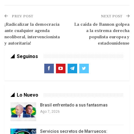
30 o 40 años atrás, para comprender los alcances
que en materia de derechos humanos ha logrado
PREV POST
NEXT POST
el pueblo venezolano cuando las relaciones de
¡Radicalizar la democracia
La caída de Bannon golpea
poder observan cambios imperceptibles para
ante cualquier agenda
a la extrema derecha
algunos, inexistentes para otros pero ciertamente
neoliberal, intervencionista
populista europea y
reales en lo tangible, verdadero. Todos, digo
y autoritaria!
estadounidense
incluso los opositores que “leen y estudian”,
Seguinos
deberían ojear este libro para vernos en el espejo
histórico que narra nuestra propio mirada
retrospectiva interior.
Lo Nuevo
Brasil enfrentado a sus fantasmas
Ago 7, 2026
Servicios secretos de Marruecos: