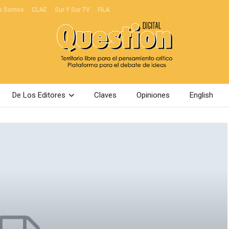
s Somos
CLAE
Sur Y Sur TV
FILA
De Los Editores
Claves
Opiniones
English