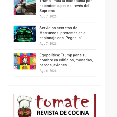
Trump limita la ciudadanía por
nacimiento, pese al revés del
Supremo
Ago 7, 2026
Los latinos le van dando la espalda a Trump
Servicios secretos de
Marruecos: presentes en el
espionaje con ‘Pegasus’
Ago 7, 2026
Egopolítica: Trump pone su
nombre en edificios, monedas,
barcos, aviones
Ago 6, 2026