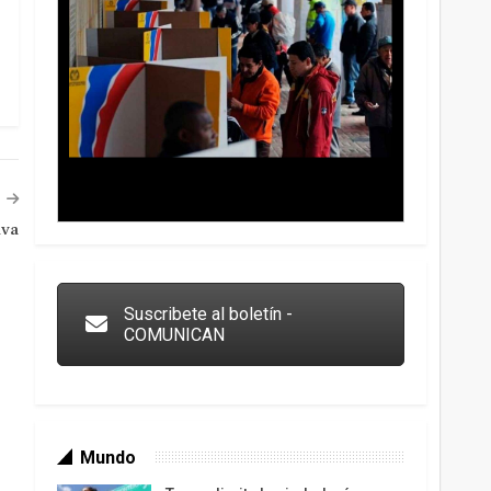
iva
Trump y las drogas: la viga en los propios ojos
Suscribete al boletín -
COMUNICAN
Mundo