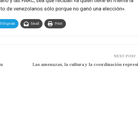
ano y las FARC, sea que reciban «a quien tiene en mente la
inato de venezolanos sólo porque no ganó una elección».
Telegram
Email
Print
NEXT POST
en
Las amenazas, la cultura y la coordinación repres