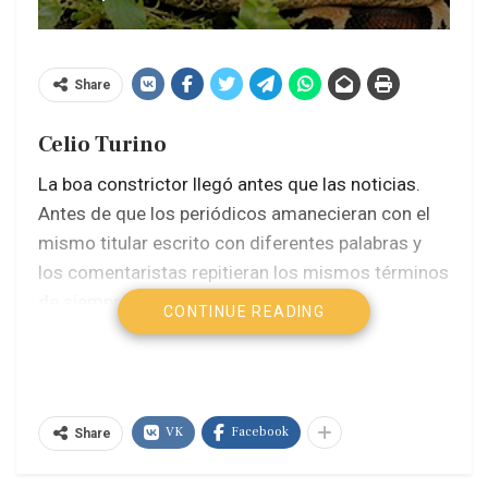
Share
Celio Turino
La boa constrictor llegó antes que las noticias.
Antes de que los periódicos amanecieran con el
mismo titular escrito con diferentes palabras y
los comentaristas repitieran los mismos términos
de siempre:
«responsabilidad fiscal
»
CONTINUE READING
,
«seguridad jurídica
» ,
«gobernabilidad
»
,
«inversión extranjera», «modernización
»
,
«asociación».
Llegó primero. Llegó a través de
cables submarinos, a través de fibras invisibles
VK
Facebook
Share
enterradas bajo los océanos, a través de satélites
que vigilan sin descanso y a través de algoritmos