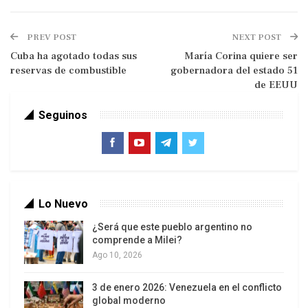
capaces de conocer el país mejor que sus
habitantes.
PREV POST
NEXT POST
Cuba ha agotado todas sus
María Corina quiere ser
Las grandes serpientes del mundo ya no
reservas de combustible
gobernadora del estado 51
atraviesan bosques, habitan ecosistemas; y esta
de EEUU
conoce Brasil desde hace siglos. Desde los
Seguinos
tiempos en que el oro descendía de las montañas
a lomos de mulas, solo para regresar
transformado en deuda. Fue aquí donde el azúcar
endulzaba las mesas extranjeras, dejando un
sabor a sangre en la boca de los esclavizados.
Lo Nuevo
¿Será que este pueblo argentino no
comprende a Milei?
Ago 10, 2026
Conoció el caucho amazónico, financiando
3 de enero 2026: Venezuela en el conflicto
mansiones en ciudades lejanas y abandonando a
global moderno