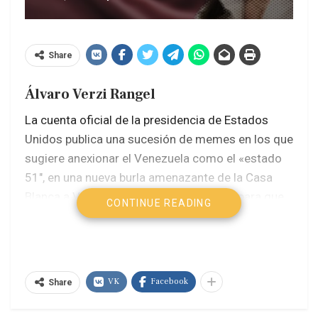
Share
Álvaro Verzi Rangel
La cuenta oficial de la presidencia de Estados
Unidos publica una sucesión de memes en los que
sugiere anexionar el Venezuela como el «estado
51″, en una nueva burla amenazante de la Casa
Blanca a Venezuela y una puerta abierta para que
CONTINUE READING
la supuesta líder opositora María Corina Machado,
sin mayor incidencia en el pueblo venezolano, se
pueda convertir en la Gobernadora de ese estado
de EEUU.
VK
Facebook
Share
Perdida en actos xenófobos fuera de su tierra,