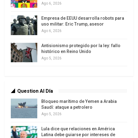
Ago 6, 2026
sigue manteniendo el control de las instituciones
fundamentales del Estado. Propuso que el
Empresa de EEUU desarrolla robots para
momento correcto para su regreso a Venezuela
uso militar: Eric Trump, asesor
Ago 6, 2026
es cuando se logre un acuerdo entre la oposición
y los aliados, lo que permitiría una transición
Antisionismo protegido por la ley: fallo
ordenada y exitosa. Algunos interpretaron que lo
histórico en Reino Unido
que desea es que la acompañen tropas
Ago 5, 2026
estadounidenses.
Question Al Día
Bloqueo marítimo de Yemen a Arabia
Saudí: ataque a petrolero
Ago 5, 2026
Lula dice que relaciones en América
Latina debe guiarse por intereses de