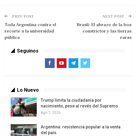
“Cuba está abierta a cualquiera que nos quiera
vender combustible”, añadió sin mencionar el duro
PREV POST
NEXT POST
bloqueo energético impuesto por Estados Unidos,
Toda Argentina contra el
Brasil: El abrazo de la boa
que aprieta cada vez más a la vez que mantiene
recorte a la universidad
constrictor y las tierras
una vía de negociación abierta con un gobierno
pública
raras
que busca algún margen de maniobra mientras la
Seguinos
población sobrevive al límite. Anoche, hubo
protestas ciudadanas por los apagones en La
Habana.
Lo Nuevo
Trump limita la ciudadanía por
nacimiento, pese al revés del Supremo
Ago 7, 2026
Argentina: resistencia popular a la venta
del país