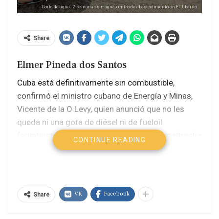
Corte de agua.- 2 semanas sin agua, centro de abastecimiento en El Jibarito
Share
Elmer Pineda dos Santos
Cuba está definitivamente sin combustible,
confirmó el ministro cubano de Energía y Minas,
Vicente de la O Levy, quien anunció que no les
queda ni una gota de diésel ni de fueloil
(combustóleo), vitales para alimentar la maltrecha
CONTINUE READING
red eléctrica del país, con apagones constantes y
cada vez más prolongados. “No tenemos
absolutamente nada de fueloil, ni absolutamente
nada de diésel. Ya no tenemos reservas”, detalló
VK
Facebook
Share
el ministro en televisión.