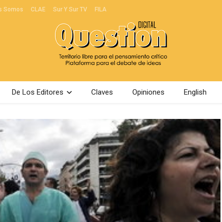
s Somos
CLAE
Sur Y Sur TV
FILA
De Los Editores
Claves
Opiniones
English