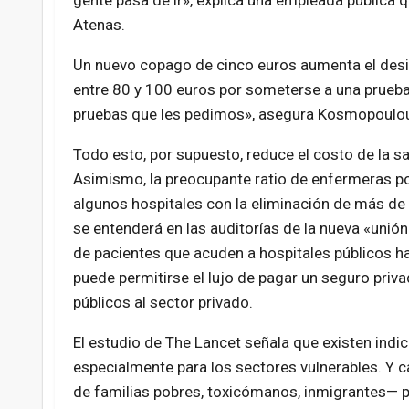
gente pasa de ir», explica una empleada pública 
Atenas.
Un nuevo copago de cinco euros aumenta el desint
entre 80 y 100 euros por someterse a una prueba 
pruebas que les pedimos», asegura Kosmopoulo
Todo esto, por supuesto, reduce el costo de la s
Asimismo, la preocupante ratio de enfermeras po
algunos hospitales con la eliminación de más d
se entenderá en las auditorías de la nueva «unió
de pacientes que acuden a hospitales públicos h
puede permitirse el lujo de pagar un seguro priv
públicos al sector privado.
El estudio de The Lancet señala que existen indi
especialmente para los sectores vulnerables. Y 
de familias pobres, toxicómanos, inmigrantes— p