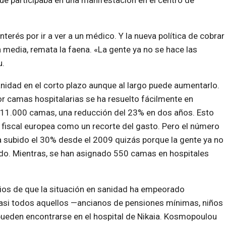
que participaba en una manifestación en el centro de
erés por ir a ver a un médico. Y la nueva política de cobrar
media, remata la faena. «La gente ya no se hace las
u.
anidad en el corto plazo aunque al largo puede aumentarlo.
r camas hospitalarias se ha resuelto fácilmente en
e 11.000 camas, una reducción del 23% en dos años. Esto
n fiscal europea como un recorte del gasto. Pero el número
a subido el 30% desde el 2009 quizás porque la gente ya no
ado. Mientras, se han asignado 550 camas en hospitales
cios de que la situación en sanidad ha empeorado
casi todos aquellos —ancianos de pensiones mínimas, niños
ueden encontrarse en el hospital de Nikaia. Kosmopoulou