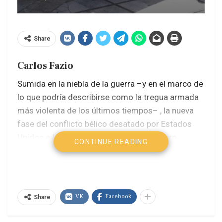
Share
Carlos Fazio
Sumida en la niebla de la guerra –y en el marco de
lo que podría describirse como la tregua armada
más violenta de los últimos tiempos– , la nueva
fase del conflicto bélico desatado por Estados
Unidos e Israel contra Irán el 28 de febrero
CONTINUE READING
pasado, entró en un rango cualitativamente
diferente al que existía antes del 1 de junio.
La respuesta de Teherán el domingo 7, vía la
VK
Facebook
Share
llamada Operación Nasr, marcó un cambio
estratégico en el panorama geopolítico de Medio