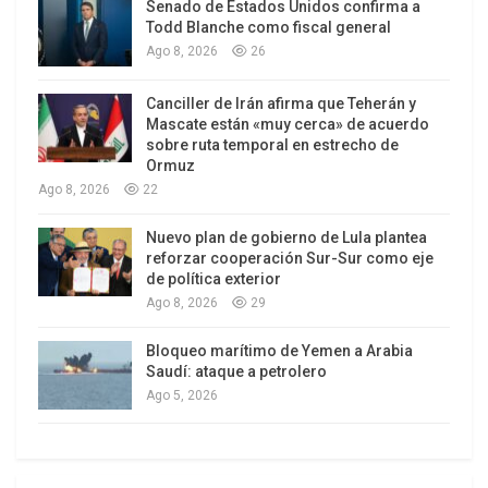
regional impulsada por el “Frente Unido de
Senado de Estados Unidos confirma a
Todd Blanche como fiscal general
Resistencia”.
Ago 8, 2026
26
El mensaje político-militar dirigido por Teherán a
Canciller de Irán afirma que Teherán y
sus enemigos fue claro y contundente: bajo esta
Mascate están «muy cerca» de acuerdo
doctrina las viejas reglas ya no tienen vigencia.
sobre ruta temporal en estrecho de
Ormuz
Durante años, los analistas occidentales han
Ago 8, 2026
22
caracterizado la doctrina de disuasión iraní como
fundamentalmente reactiva: Israel y EU atacaban
Nuevo plan de gobierno de Lula plantea
primero, Irán y sus aliados absorbían los golpes,
reforzar cooperación Sur-Sur como eje
de política exterior
los movimientos de resistencia respondían dentro
Ago 8, 2026
29
de los límites calculados por Washington y Tel
Aviv, y los países de la vieja Europa, la ONU y la
Bloqueo marítimo de Yemen a Arabia
Saudí: ataque a petrolero
izquierda políticamente correcta observaban el
Ago 5, 2026
peligroso espectáculo a buen recaudo y desde
una distancia segura, indiferentes y sin asumir
consecuencias directas.