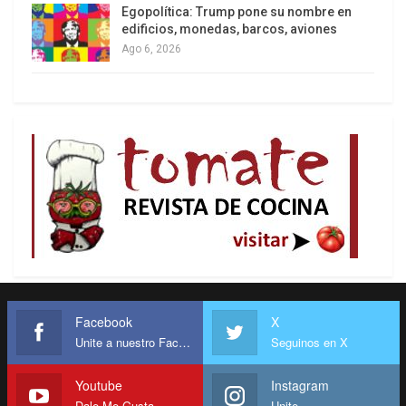
Egopolítica: Trump pone su nombre en
edificios, monedas, barcos, aviones
Ago 6, 2026
Facebook
X
Unite a nuestro Facebook
Seguinos en X
Youtube
Instagram
Dale Me Gusta
Unite