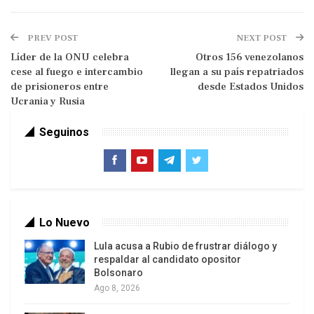
El gobernador afirmó que los heridos fueron
hospitalizados y añadió que había un total de 20
PREV POST
NEXT POST
personas a bordo de los barcos en el momento
Líder de la ONU celebra
Otros 156 venezolanos
cese al fuego e intercambio
llegan a su país repatriados
del ataque, ocurrido el viernes por la noche.
de prisioneros entre
desde Estados Unidos
Ucrania y Rusia
La agencia oficial de noticias iraní IRNA informó el
viernes que al menos una persona murió y otras
Seguinos
diez resultaron heridas en un ataque
estadounidense la noche anterior contra un barco
civil frente a la costa de Hormozgan.
Lo Nuevo
Lula acusa a Rubio de frustrar diálogo y
respaldar al candidato opositor
Bolsonaro
Ago 8, 2026