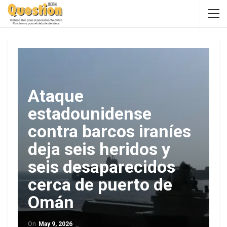
Ataque
estadounidense
contra barcos iraníes
deja seis heridos y
seis desaparecidos
cerca de puerto de
Omán
On
May 9, 2026