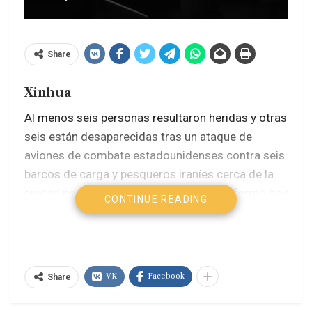
Share
Xinhua
Al menos seis personas resultaron heridas y otras
seis están desaparecidas tras un ataque de
aviones de combate estadounidenses contra seis
barcos de carga y pesqueros iraníes cerca de la
ciudad portuaria de Khasab, en Omán, informó hoy
CONTINUE READING
sábado la agencia semioficial de noticias Mehr.
Los barcos pertenecían a habitantes del condado
de Bandar Lengeh, en la provincia meridional de
VK
Facebook
Share
Hormozgan, reveló el gobernador del condado,
Foad Moradzadeh.