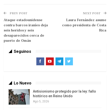
connacionales.
De acuerdo con información oficial, el grupo
PREV POST
NEXT POST
estuvo conformado por 94 hombres, 37 mujeres,
Ataque estadounidense
Laura Fernández asume
contra barcos iraníes deja
como presidenta de Costa
dos adolescentes y 23 infantes.
seis heridos y seis
Rica
desaparecidos cerca de
A su llegada, se activó un despliegue coordinado
puerto de Omán
de seguridad ciudadana, con la participación de
organismos como el Cuerpo de Investigaciones
Seguinos
Científicas, Penales y Criminalísticas, el Servicio
Bolivariano de Inteligencia Nacional, la Guardia
Nacional Bolivariana y la Policía Nacional
Bolivariana.
Lo Nuevo
Los funcionarios supervisaron cada fase del
Antisionismo protegido por la ley: fallo
proceso de desembarque, con el objetivo de
histórico en Reino Unido
asegurar el cumplimiento de los protocolos
Ago 5, 2026
establecidos.