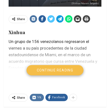
(Xinhua/Marcos Salgado)
Share
Xinhua
Un grupo de 156 venezolanos regresaron el
viernes a su país procedentes de la ciudad
estadounidense de Miami, en el marco de un
acuerdo migratorio que cursa entre Venezuela y
Estados Unidos desde inicios de 2025.
CONTINUE READING
La aeronave que transportaba a los repatriados
arribó al Aeropuerto Internacional Simón Bolívar
de Maiquetía, en el estado de La Guaira (litoral
VK
Facebook
Share
central), donde se desarrolló el protocolo previsto
para garantizar el ingreso ordenado de los