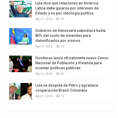
Lula dice que relaciones en América
de miles de personas, en el contexto de la hostil
Latina debe guiarse por intereses de
política migratoria que implementa contra los
Estado y no por ideología política
Ago 5, 2026
90
latinos el presidente estadounidense, Donald
Trump.
Gobierno de Venezuela subsidiará hasta
80% del costo de viviendas para
Por Venezuela, la repatriación fue ejecutada a
damnificados por sismos
través del programa gubernamental «Gran Misión
Ago 5, 2026
75
Vuelta a la Patria», creado en 2018 para repatriar a
Honduras lanza oficialmente nuevo Censo
migrantes venezolanos que se encuentran en
Nacional de Población y Vivienda para
países de la región en situación de vulnerabilidad.
orientar políticas públicas
Ago 5, 2026
82
Lula se despide de Petro y agradece
cooperación Brasil-Colombia
Ago 5, 2026
72