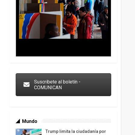
Trump y las drogas: la viga en los propios ojos
Suscribete al boletín -
COMUNICAN
Mundo
Trump limita la ciudadanía por