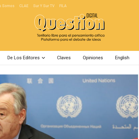
s Somos
CLAE
Sur Y Sur TV
FILA
De Los Editores
Claves
Opiniones
English