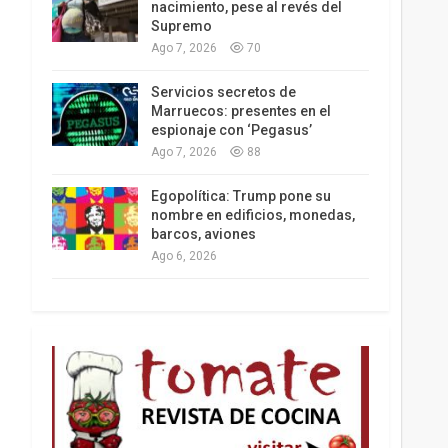
nacimiento, pese al revés del
Supremo
Ago 7, 2026
70
Los latinos le van dando la espalda a Trump
Servicios secretos de
Marruecos: presentes en el
espionaje con ‘Pegasus’
Ago 7, 2026
88
Egopolítica: Trump pone su
nombre en edificios, monedas,
barcos, aviones
Ago 6, 2026