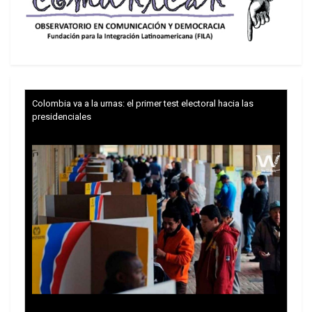
terminará con las elecciones ni el 10 de
diciembre, cuando un nuevo gobierno, de
cualquier signo, intente aplicar nuevos planes de
ajuste.
Colombia va a la urnas: el primer test electoral hacia las
presidenciales
Acorralados en sus propios mundos, el neoliberal
Juntos por el Cambio y el oficialista Frente de
Todos sobreviven la incertidumbre, fracturas,
rompimientos y cambios de nombre de cara a los
comicios generales de agosto. En pleno cierre de