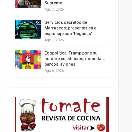
Supremo
Ago 7, 2026
Los latinos le van dando la espalda a Trump
Servicios secretos de
Marruecos: presentes en el
espionaje con ‘Pegasus’
Ago 7, 2026
Egopolítica: Trump pone su
nombre en edificios, monedas,
barcos, aviones
Ago 6, 2026