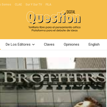
s Somos
CLAE
Sur Y Sur TV
FILA
De Los Editores
Claves
Opiniones
English