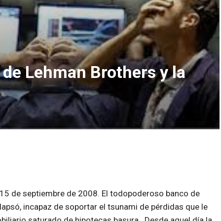
 de Lehman Brothers y la
l 15 de septiembre de 2008. El todopoderoso banco de
psó, incapaz de soportar el tsunami de pérdidas que le
iliario saturado de hipotecas basura. Desde aquel día la