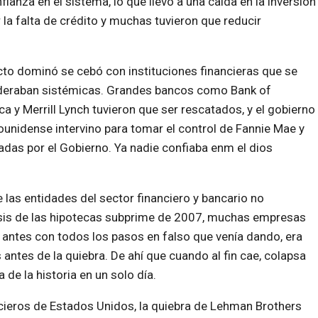
anza en el sistema, lo que llevó a una caída en la inversión
la falta de crédito y muchas tuvieron que reducir
cto dominó se cebó con instituciones financieras que se
deraban sistémicas. Grandes bancos como Bank of
a y Merrill Lynch tuvieron que ser rescatados, y el gobierno
unidense intervino para tomar el control de Fannie Mae y
das por el Gobierno. Ya nadie confiaba enm el dios
e las entidades del sector financiero y bancario no
isis de las hipotecas subprime de 2007, muchas empresas
 antes con todos los pasos en falso que venía dando, era
ntes de la quiebra. De ahí que cuando al fin cae, colapsa
 de la historia en un solo día.
eros de Estados Unidos, la quiebra de Lehman Brothers