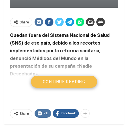
Share
Quedan fuera del Sistema Nacional de Salud
(SNS) de ese país, debido a los recortes
implementados por la reforma sanitaria,
denunció Médicos del Mundo en la
presentación de su campaña «Nadie
Desechado».
CONTINUE READING
Télam
Además, la crisis provocó un aumento del 20 por
ciento en la incidencia de enfermedades mentales
VK
Facebook
en España, aseguró la investigadora Helena
Share
Legido-Quigley, especialista en salud global de la