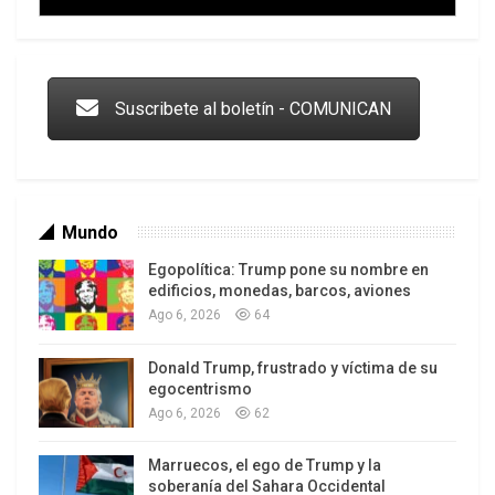
Trump y las drogas: la viga en los propios ojos
Suscribete al boletín - COMUNICAN
Mundo
Egopolítica: Trump pone su nombre en
edificios, monedas, barcos, aviones
Ago 6, 2026
64
Donald Trump, frustrado y víctima de su
Los latinos le van dando la espalda a Trump
egocentrismo
Ago 6, 2026
62
Marruecos, el ego de Trump y la
soberanía del Sahara Occidental