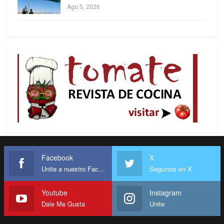
Ago 5, 2026
Facebook
X
Unite a nuestro Facebook
Seguinos en X
Youtube
Instagram
Dale Me Gusta
Unite