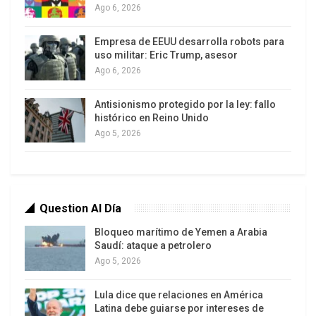
Ago 6, 2026
reformas «se incrementó en más de un 50 por
ciento la tasa de VIH entre los años 2010 y 2011»,
Empresa de EEUU desarrolla robots para
además de que «la tuberculosis se disparó y
uso militar: Eric Trump, asesor
Ago 6, 2026
apareció la malaria», explicó, según despacho de
Europa Press.
Antisionismo protegido por la ley: fallo
histórico en Reino Unido
Por esto, indica que un sistema sanitario de bajo
Ago 5, 2026
costo es eficiente «si no hay muchas reformas y
éstas se llevan a cabo por grupos formados». Sin
embargo, en las aplicadas en España, «no existió
debate ni en la sociedad, ni en el Congreso»,
Question Al Día
lamentó.
Bloqueo marítimo de Yemen a Arabia
Saudí: ataque a petrolero
Ago 5, 2026
Lula dice que relaciones en América
Latina debe guiarse por intereses de