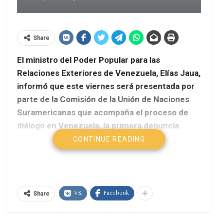
Share
El ministro del Poder Popular para las
Relaciones Exteriores de Venezuela, Elías Jaua,
informó que este viernes será presentada por
parte de la Comisión de la Unión de Naciones
Suramericanas que acompaña el proceso de
diálogo en Venezuela, la primera denuncia
formal contra el gobierno y Senado de Estados
CONTINUE READING
Unidos, por la injerencia en los asuntos
políticos internos de Venezuela y por la
aplicación de sanciones ilegales, unilaterales,
injustificables, violatorias «de los más mínimos
VK
Facebook
Share
elementos del Derecho Internacional».