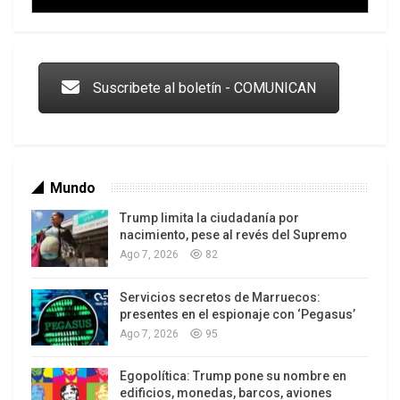
Trump y las drogas: la viga en los propios ojos
Suscribete al boletín - COMUNICAN
Mundo
Trump limita la ciudadanía por
nacimiento, pese al revés del Supremo
Ago 7, 2026
82
Servicios secretos de Marruecos:
Los latinos le van dando la espalda a Trump
presentes en el espionaje con ‘Pegasus’
Ago 7, 2026
95
Egopolítica: Trump pone su nombre en
edificios, monedas, barcos, aviones