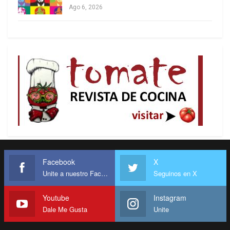
Ago 6, 2026
Facebook
X
Unite a nuestro Facebook
Seguinos en X
Youtube
Instagram
Dale Me Gusta
Unite