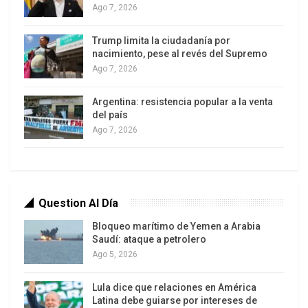
aniversario de este organismo».
Ago 7, 2026
En otro orden de ideas aclaró que «acompañamos
Trump limita la ciudadanía por
el esfuerzo que están haciendo países como
nacimiento, pese al revés del Supremo
Ago 7, 2026
Bolivia, Ecuador, Uruguay por intentar que el
Sistema Interamericano de Derechos Humanos,
Argentina: resistencia popular a la venta
que la Comisión y la Corte vuelvan a retomar los
del país
valores y principios que la sustentan, pero no
Ago 7, 2026
participamos activamente de estos debates».
Question Al Día
Bloqueo marítimo de Yemen a Arabia
Saudí: ataque a petrolero
Ago 5, 2026
Lula dice que relaciones en América
Latina debe guiarse por intereses de