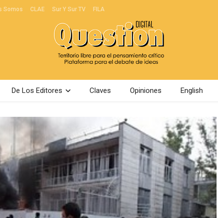
s Somos
CLAE
Sur Y Sur TV
FILA
De Los Editores
Claves
Opiniones
English