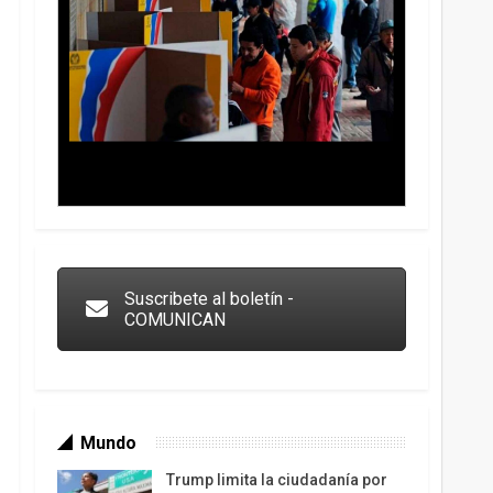
Trump y las drogas: la viga en los propios ojos
Suscribete al boletín -
COMUNICAN
Mundo
Trump limita la ciudadanía por