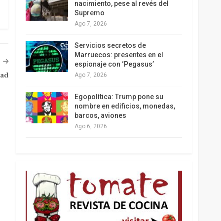
nacimiento, pese al revés del
Supremo
Ago 7, 2026
Los latinos le van dando la espalda a Trump
Servicios secretos de
Marruecos: presentes en el
espionaje con ‘Pegasus’
dad
Ago 7, 2026
Egopolítica: Trump pone su
nombre en edificios, monedas,
barcos, aviones
Ago 6, 2026