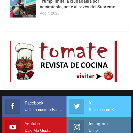
Trump limita la ciudadanía por
nacimiento, pese al revés del Supremo
Ago 7, 2026
Facebook
X
Unite a nuestro Facebook
Seguinos en X
Youtube
Instagram
Dale Me Gusta
Unite