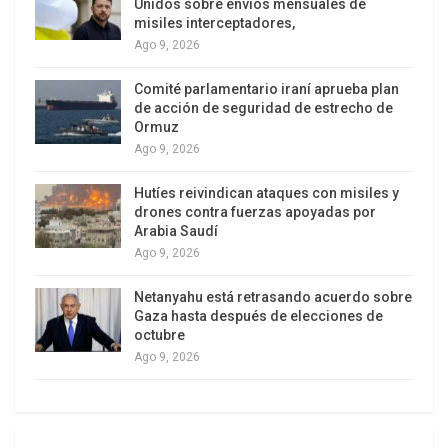
Unidos sobre envíos mensuales de
a convertir el Día de la Victoria en una referencia
misiles interceptadores,
permanente de movilización social, pedagógica y
Ago 9, 2026
diplomática para preservar la memoria histórica y
Comité parlamentario iraní aprueba plan
fortalecer un orden mundial más justo, multipolar
de acción de seguridad de estrecho de
y libre del fascismo.
Ormuz
Ago 9, 2026
Hutíes reivindican ataques con misiles y
drones contra fuerzas apoyadas por
Arabia Saudí
Ago 9, 2026
Netanyahu está retrasando acuerdo sobre
Gaza hasta después de elecciones de
octubre
Ago 9, 2026