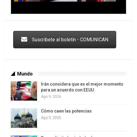
Trump y las drogas: la viga en los propios ojos
Suscribete al boletín - COMUNICAN
Mundo
Irán considera que es el mejor momento
para un acuerdo con EEUU
Ago 9, 2026
Cómo caen las potencias
Los latinos le van dando la espalda a Trump
Ago 9, 2026