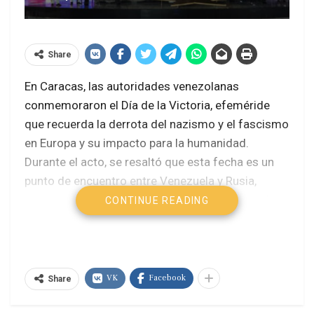
Share
En Caracas, las autoridades venezolanas
conmemoraron el Día de la Victoria, efeméride
que recuerda la derrota del nazismo y el fascismo
en Europa y su impacto para la humanidad.
Durante el acto, se resaltó que esta fecha es un
punto de encuentro entre Venezuela y Rusia,
países que reivindican la memoria de los pueblos
CONTINUE READING
que enfrentaron a las potencias totalitarias del
siglo XX.
Portavoces del gobierno subrayaron que el Día de
VK
Facebook
Share
la Victoria no es solo un hecho del pasado, sino
una advertencia frente al resurgimiento de